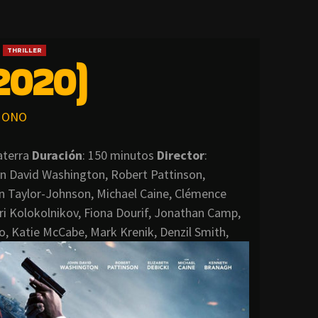
THRILLER
2020)
ONO
laterra
Duración
: 150 minutos
Director
:
hn David Washington, Robert Pattinson,
on Taylor-Johnson, Michael Caine, Clémence
i Kolokolnikov, Fiona Dourif, Jonathan Camp,
o, Katie McCabe, Mark Krenik, Denzil Smith,