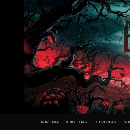
SKIP
TO
CONTENT
PELICULAS
PORTADA
≡ NOTICIAS
✦ CRITICAS
SO