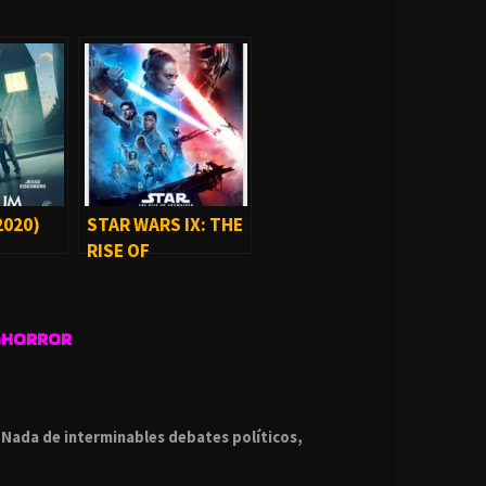
2020)
STAR WARS IX: THE
RISE OF
SKYWALKER (2019)
GHORROR
.
.
Nada de interminables debates políticos,