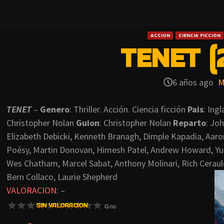
ACCION
CIENCIA FICCION
TENET (
6 años ago
M
TENET
–
Genero
: Thriller. Acción. Ciencia ficción
Pais
: Ing
Christopher Nolan
Guion
: Christopher Nolan
Reparto
: Jo
Elizabeth Debicki, Kenneth Branagh, Dimple Kapadia, Aar
Poésy, Martin Donovan, Himesh Patel, Andrew Howard, Yur
Wes Chatham, Marcel Sabat, Anthony Molinari, Rich Ceraul
Bern Collaco, Laurie Shepherd
VALORACION:
–