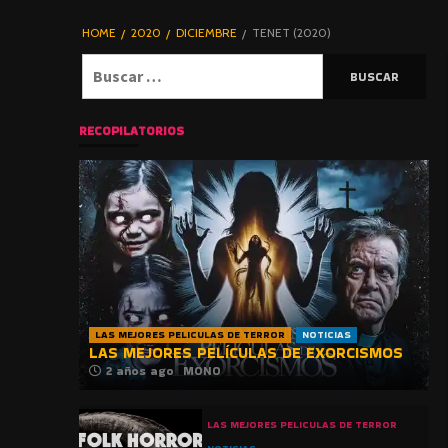
DE TERROR |
BLOGHORROR
HOME
2020
DICIEMBRE
TENET (2020)
⋆
Buscar:
RECOPILATORIOS
LAS MEJORES PELICULAS DE TERROR
NOTICIAS
LAS MEJORES PELÍCULAS DE EXORCISMOS
2 años ago
MONO
LAS MEJORES PELICULAS DE TERROR