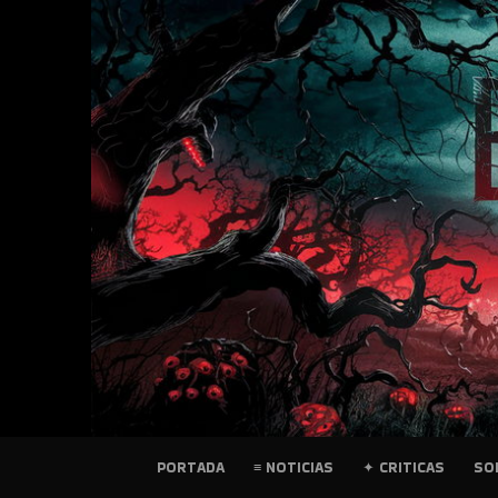
SKIP
TO
CONTENT
PELICULAS
PORTADA
≡ NOTICIAS
✦ CRITICAS
SO