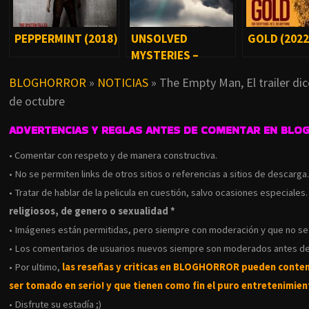
PEPPERMINT (2018)
UNSOLVED
GOLD (2022
MYSTERIES –
MISTERIOS SIN
BLOGHORROR
»
NOTICIAS
»
The Empty Man, El trailer dic
RESOLVER [SERIE]
de octubre
ADVERTENCIAS Y REGLAS ANTES DE COMENTAR EN BLO
• Comentar con respeto y de manera constructiva.
• No se permiten links de otros sitios o referencias a sitios de descarga
• Tratar de hablar de la pelicula en cuestión, salvo ocasiones especiales
religiosos, de genero o sexualidad *
• Imágenes están permitidas, pero siempre con moderación y que no s
• Los comentarios de usuarios nuevos siempre son moderados antes de
• Por ultimo,
las reseñas y criticas en BLOGHORROR pueden conte
ser tomado en serio! y que tienen como fin el puro entretenimient
• Disfrute su estadía ;)