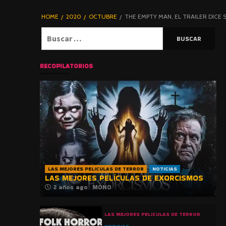
DE TERROR |
BLOGHORROR
HOME
2020
OCTUBRE
THE EMPTY MAN, EL TRAILER DICE
⋆
Buscar:
RECOPILATORIOS
LAS MEJORES PELICULAS DE TERROR
NOTICIAS
LAS MEJORES PELÍCULAS DE EXORCISMOS
2 años ago
MONO
LAS MEJORES PELICULAS DE TERROR