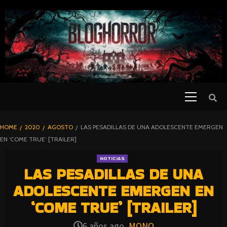
SKIP
TO
CONTENT
Primary
PELICULAS
Menu
DE TERROR |
BLOGHORROR
HOME
2020
AGOSTO
LAS PESADILLAS DE UNA ADOLESCENTE EMERGEN
⋆
EN ‘COME TRUE’ [TRAILER]
NOTICIAS
LAS PESADILLAS DE UNA
ADOLESCENTE EMERGEN EN
‘COME TRUE’ [TRAILER]
6 años ago
MONO