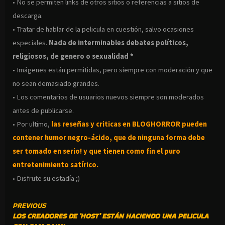
• No se permiten links de otros sitios o referencias a sitios de
descarga.
• Tratar de hablar de la pelicula en cuestión, salvo ocasiones
especiales.
Nada de interminables debates políticos,
religiosos, de genero o sexualidad *
• Imágenes están permitidas, pero siempre con moderación y que
no sean demasiado grandes.
• Los comentarios de usuarios nuevos siempre son moderados
antes de publicarse.
• Por ultimo,
las reseñas y criticas en BLOGHORROR pueden
contener humor negro-
ácido, que de ninguna forma debe
ser tomado en serio! y que tienen como fin el puro
entretenimiento satírico.
• Disfrute su estadía ;)
CONTINUE
PREVIOUS
LOS CREADORES DE ‘HOST’ ESTÁN HACIENDO UNA PELICULA
READING