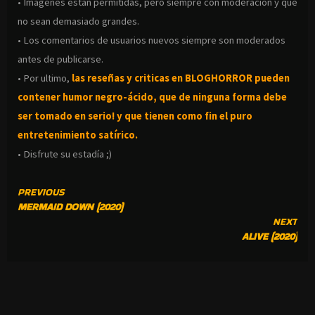
• Imágenes están permitidas, pero siempre con moderación y que
no sean demasiado grandes.
• Los comentarios de usuarios nuevos siempre son moderados
antes de publicarse.
• Por ultimo,
las reseñas y criticas en BLOGHORROR pueden
contener humor negro-
ácido, que de ninguna forma debe
ser tomado en serio! y que tienen como fin el puro
entretenimiento satírico.
• Disfrute su estadía ;)
CONTINUE
PREVIOUS
MERMAID DOWN (2020)
READING
NEXT
ALIVE (2020)