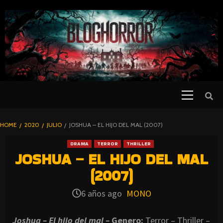
SKIP
TO
CONTENT
Primary
PELICULAS
Menu
DE TERROR |
BLOGHORROR
HOME
2020
JULIO
JOSHUA – EL HIJO DEL MAL (2007)
⋆
DRAMA
TERROR
THRILLER
JOSHUA – EL HIJO DEL MAL
(2007)
6 años ago
MONO
Joshua – El hijo del mal –
Genero:
Terror – Thriller –