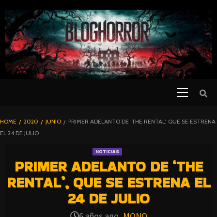
SKIP
TO
CONTENT
Primary
PELICULAS
Menu
DE TERROR |
BLOGHORROR
HOME
2020
JUNIO
PRIMER ADELANTO DE ‘THE RENTAL’, QUE SE ESTRENA
⋆
EL 24 DE JULIO
NOTICIAS
PRIMER ADELANTO DE ‘THE
RENTAL’, QUE SE ESTRENA EL
24 DE JULIO
6 años ago
MONO