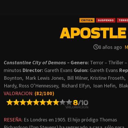
CRITICA
SUSPENSO
TERR
APOSTLE 
8 años ago
M
Constantine City of Demons –
Genero:
Terror – Thriller 
minutos
Director:
Gareth Evans
Guion:
Gareth Evans
Rep
Boynton, Mark Lewis Jones, Bill Milner, Kristine Froseth,
Hardy, Ross O’Hennessey, Richard Elfyn, Ioan Hefin, Blak
VALORACION:
(82/100)
RESEÑA:
Es Londres en 1905. El hijo pródigo Thomas
Richardson (Dan Stevens) ha regresado a casa, sólo para