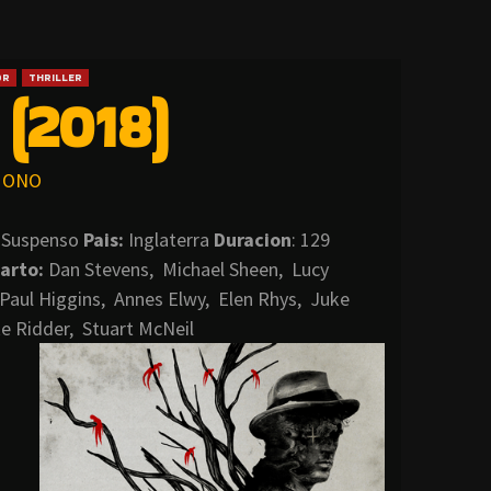
OR
THRILLER
(2018)
ONO
– Suspenso
Pais:
Inglaterra
Duracion
: 129
arto:
Dan Stevens, Michael Sheen, Lucy
 Paul Higgins, Annes Elwy, Elen Rhys, Juke
e Ridder, Stuart McNeil