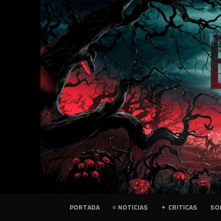
SKIP
TO
CONTENT
PELICULAS
PORTADA
≡ NOTICIAS
✦ CRITICAS
SO