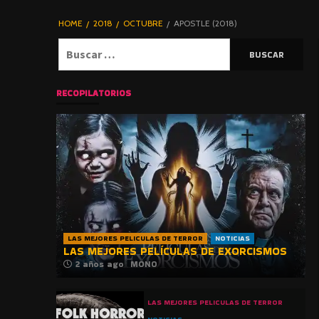
DE TERROR |
BLOGHORROR
HOME
2018
OCTUBRE
APOSTLE (2018)
⋆
Buscar:
RECOPILATORIOS
LAS MEJORES PELICULAS DE TERROR
NOTICIAS
LAS MEJORES PELÍCULAS DE EXORCISMOS
2 años ago
MONO
LAS MEJORES PELICULAS DE TERROR