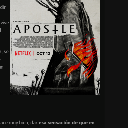
dir
 vive
l
, se
e
un
hace muy bien, dar
esa sensación de que en