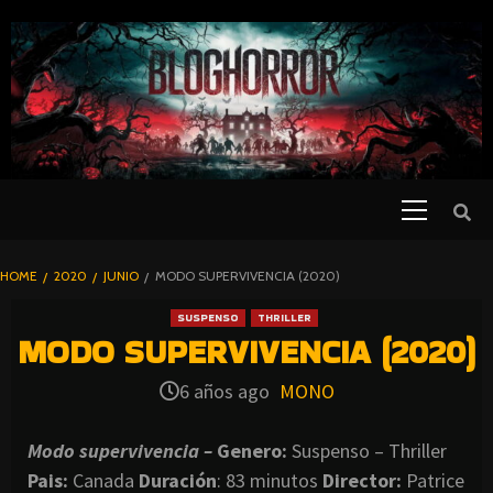
SKIP
TO
CONTENT
Primary
PELICULAS
Menu
DE TERROR |
BLOGHORROR
HOME
2020
JUNIO
MODO SUPERVIVENCIA (2020)
⋆
SUSPENSO
THRILLER
MODO SUPERVIVENCIA (2020)
6 años ago
MONO
Modo supervivencia –
Genero:
Suspenso – Thriller
Pais:
Canada
Duración
: 83 minutos
Director
:
Patrice