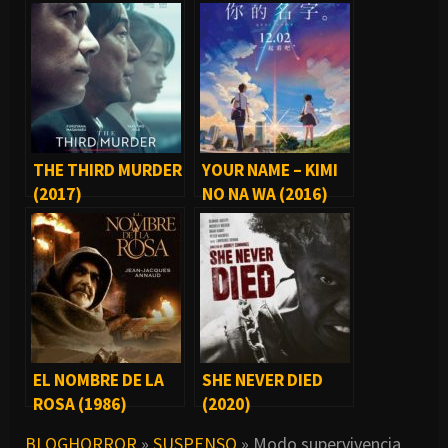
THE THIRD MURDER
YOUR NAME – KIMI
(2017)
NO NA WA (2016)
EL NOMBRE DE LA
SHE NEVER DIED
ROSA (1986)
(2020)
BLOGHORROR
»
SUSPENSO
»
Modo supervivencia