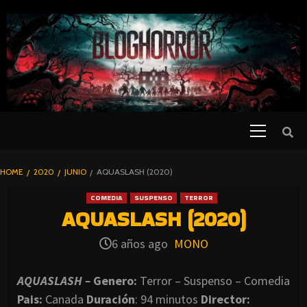
SKIP
TO
CONTENT
Primary
PELICULAS
Menu
DE TERROR |
BLOGHORROR
HOME
2020
JUNIO
AQUASLASH (2020)
⋆
COMEDIA
SUSPENSO
TERROR
AQUASLASH (2020)
6 años ago
MONO
AQUASLASH –
Genero:
Terror – Suspenso – Comedia
Pais:
Canada
Duración
: 94 minutos
Director
: