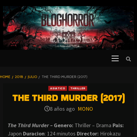
SKIP
TO
CONTENT
Primary
PELICULAS
Menu
DE TERROR |
BLOGHORROR
HOME
2018
JULIO
THE THIRD MURDER (2017)
⋆
ASIATICO
THRILLER
THE THIRD MURDER (2017)
8 años ago
MONO
The Third Murder –
Genero:
Thriller – Drama
Pais:
Japon
Duracion
: 124 minutos
Director:
Hirokazu