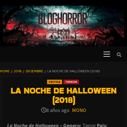
SKIP
TO
CONTENT
Primary
PELICULAS
Menu
DE TERROR |
BLOGHORROR
HOME
2018
DICIEMBRE
LA NOCHE DE HALLOWEEN (2018)
⋆
CRITICA
TERROR
LA NOCHE DE HALLOWEEN
(2018)
8 años ago
MONO
La Noche de Halloween –
Genero:
Terror
Pais: