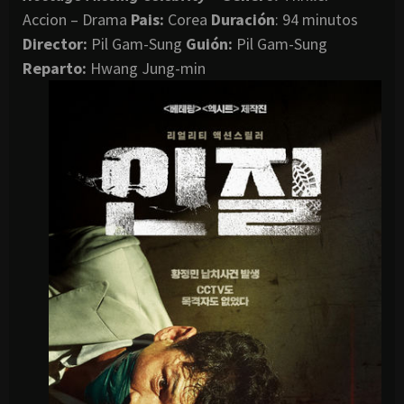
Accion – Drama
Pais:
Corea
Duración
: 94 minutos
Director
:
Pil Gam-Sung
G
uión:
Pil Gam-Sung
Reparto:
Hwang Jung-min