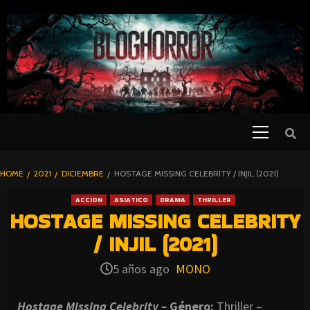
SKIP
TO
CONTENT
Primary
PELICULAS
Menu
DE TERROR |
BLOGHORROR
HOME
2021
DICIEMBRE
HOSTAGE MISSING CELEBRITY / INJIL (2021)
⋆
ACCION
ASIATICO
DRAMA
THRILLER
HOSTAGE MISSING CELEBRITY
/ INJIL (2021)
5 años ago
MONO
Hostage Missing Celebrity –
Género:
Thriller –