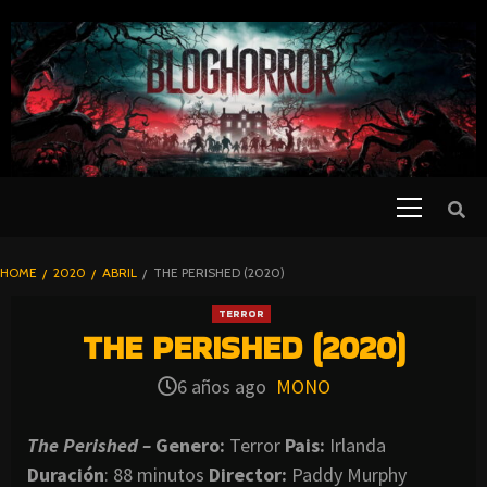
SKIP
TO
CONTENT
Primary
PELICULAS
Menu
DE TERROR |
BLOGHORROR
HOME
2020
ABRIL
THE PERISHED (2020)
⋆
TERROR
THE PERISHED (2020)
6 años ago
MONO
The Perished –
Genero:
Terror
Pais:
Irlanda
Duración
: 88 minutos
Director
:
Paddy Murphy