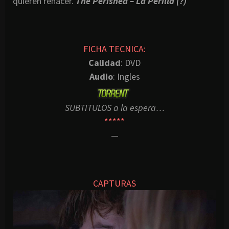
quieren renacer.
The Perished – La Perilla (?)
FICHA TECNICA:
Calidad
: DVD
Audio
: Ingles
SUBTITULOS a la espera…
*****
—
CAPTURAS