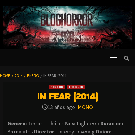
SKIP
TO
CONTENT
Primary
PELICULAS
Menu
DE TERROR |
BLOGHORROR
HOME
2014
ENERO
IN FEAR (2014)
⋆
TERROR
THRILLER
IN FEAR (2014)
13 años ago
MONO
Genero:
Terror – Thriller
Pais:
Inglaterra
Duracion:
85 minutos
Director:
Jeremy Lovering
Guion: