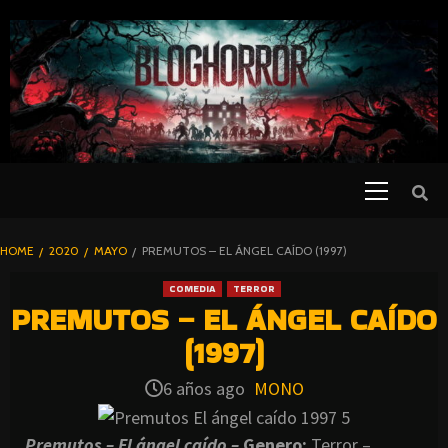
SKIP
TO
CONTENT
Primary
PELICULAS
Menu
DE TERROR |
BLOGHORROR
HOME
2020
MAYO
PREMUTOS – EL ÁNGEL CAÍDO (1997)
⋆
COMEDIA
TERROR
PREMUTOS – EL ÁNGEL CAÍDO
(1997)
6 años ago
MONO
Premutos – El ángel caído –
Genero:
Terror –