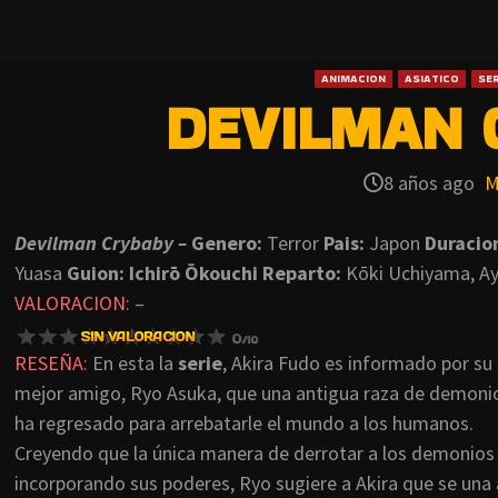
ANIMACION
ASIATICO
SER
DEVILMAN 
8 años ago
M
Devilman Crybaby –
Genero:
Terror
Pais:
Japon
Duracio
Yuasa
Guion: Ichirō Ōkouchi
Reparto:
Kōki Uchiyama, A
VALORACION:
–
RESEÑA:
En esta la
serie
, Akira Fudo es informado por su
mejor amigo, Ryo Asuka, que una antigua raza de demoni
ha regresado para arrebatarle el mundo a los humanos.
Creyendo que la única manera de derrotar a los demonios
incorporando sus poderes, Ryo sugiere a Akira que se una 