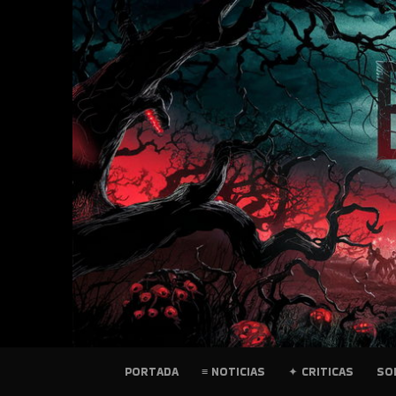
SKIP
TO
CONTENT
PELICULAS
PORTADA
≡ NOTICIAS
✦ CRITICAS
SO