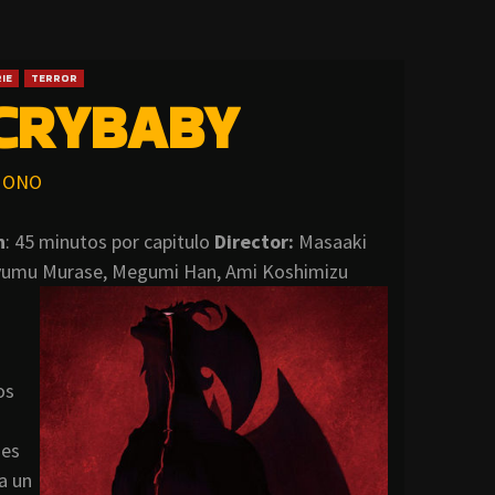
IE
TERROR
CRYBABY
ONO
n
: 45 minutos por capitulo
Director:
Masaaki
yumu Murase, Megumi Han, Ami Koshimizu
os
 es
a un