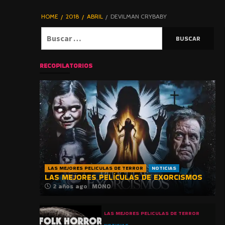
DE TERROR |
BLOGHORROR
HOME
2018
ABRIL
DEVILMAN CRYBABY
⋆
Buscar:
RECOPILATORIOS
LAS MEJORES PELICULAS DE TERROR
NOTICIAS
LAS MEJORES PELÍCULAS DE EXORCISMOS
2 años ago
MONO
LAS MEJORES PELICULAS DE TERROR