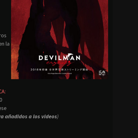
ros
en la
CA:
0
ese
ya añadidos a los videos
)