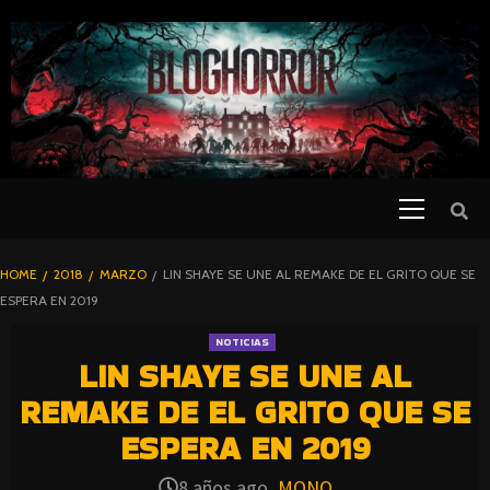
SKIP
TO
CONTENT
Primary
PELICULAS
Menu
DE TERROR |
BLOGHORROR
HOME
2018
MARZO
LIN SHAYE SE UNE AL REMAKE DE EL GRITO QUE SE
⋆
ESPERA EN 2019
NOTICIAS
LIN SHAYE SE UNE AL
REMAKE DE EL GRITO QUE SE
ESPERA EN 2019
8 años ago
MONO