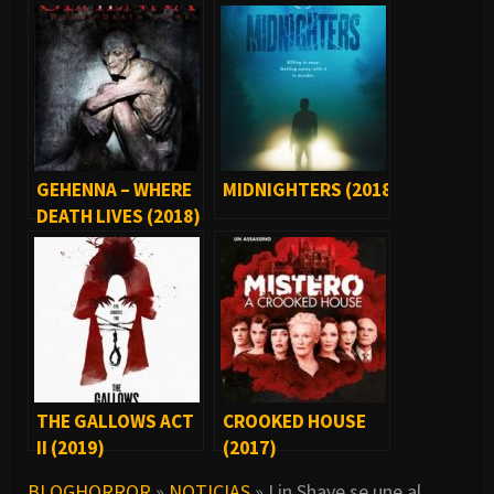
GEHENNA – WHERE
MIDNIGHTERS (2018)
DEATH LIVES (2018)
THE GALLOWS ACT
CROOKED HOUSE
II (2019)
(2017)
BLOGHORROR
»
NOTICIAS
»
Lin Shaye se une al