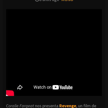
Coralie Fargeat
nos presenta
Revenge
, un film de