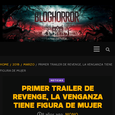
SKIP
TO
CONTENT
Primary
PELICULAS
Menu
DE TERROR |
BLOGHORROR
HOME
2018
MARZO
PRIMER TRAILER DE REVENGE, LA VENGANZA TIENE
⋆
FIGURA DE MUJER
NOTICIAS
PRIMER TRAILER DE
REVENGE, LA VENGANZA
TIENE FIGURA DE MUJER
8 años ago
MONO