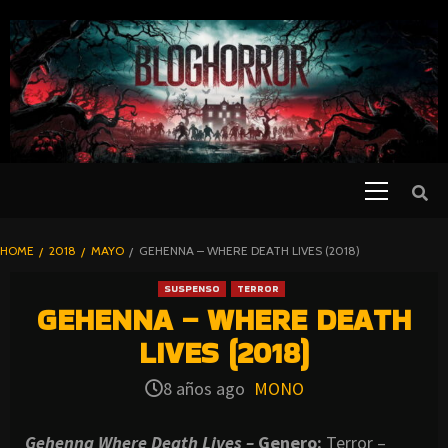
SKIP
TO
CONTENT
Primary
PELICULAS
Menu
DE TERROR |
BLOGHORROR
HOME
2018
MAYO
GEHENNA – WHERE DEATH LIVES (2018)
⋆
SUSPENSO
TERROR
GEHENNA – WHERE DEATH
LIVES (2018)
8 años ago
MONO
Gehenna Where Death Lives –
Genero:
Terror –