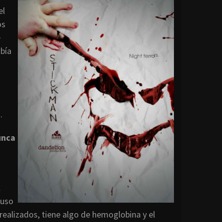
el
os
e
bía
a
.
unca
a
l
luso
realizados, tiene algo de hemoglobina y el