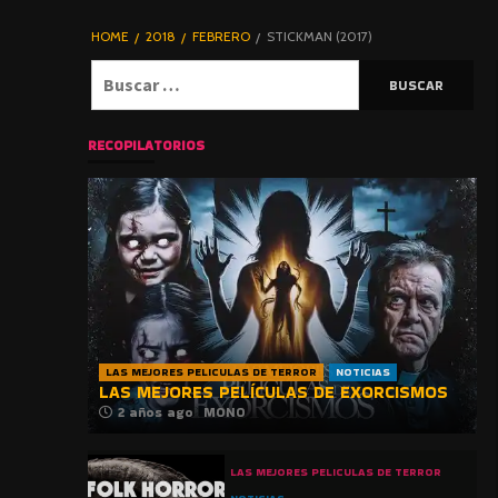
DE TERROR |
BLOGHORROR
HOME
2018
FEBRERO
STICKMAN (2017)
⋆
Buscar:
RECOPILATORIOS
LAS MEJORES PELICULAS DE TERROR
NOTICIAS
LAS MEJORES PELÍCULAS DE EXORCISMOS
2 años ago
MONO
LAS MEJORES PELICULAS DE TERROR