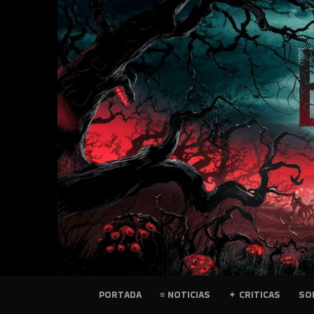
SKIP
TO
CONTENT
PELICULAS
PORTADA
≡ NOTICIAS
✦ CRITICAS
SO