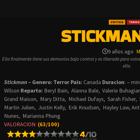
CRITICA
TERRO
STICKMAN
9 años ago
M
Ella finalmente tiene sus demonios bajo control y es liberada para volve
ella.
Stickman –
Genero:
Terror
Pais:
Canada
Duracion
: – mi
Wilson
Reparto:
Beryl Bain, Alanna Bale, Valerie Buhagia
Grand Maison, Mary Ditta, Michael Dufays, Sarah Fisher,
Martin Julien, Justin Kelly, Erik Knudsen, Hayley Law, A
Nunes, Marianna Phung
VALORACION:
(63/100)