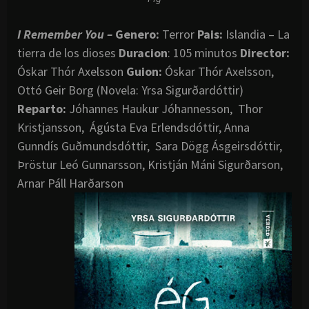
I Remember You –
Genero:
Terror
Pais:
Islandia – La
tierra de los dioses
Duracion
: 105 minutos
Director:
Óskar Thór Axelsson
Guion:
Óskar Thór Axelsson,
Ottó Geir Borg (Novela: Yrsa Sigurðardóttir)
Reparto:
Jóhannes Haukur Jóhannesson, Thor
Kristjansson, Ágústa Eva Erlendsdóttir, Anna
Gunndís Guðmundsdóttir, Sara Dögg Ásgeirsdóttir,
Þröstur Leó Gunnarsson, Kristján Máni Sigurðarson,
Arnar Páll Harðarson