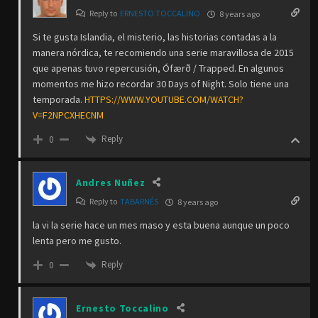
Reply to
ERNESTO TOCCALINO
8 years ago
Si te gusta Islandia, el misterio, las historias contadas a la
manera nórdica, te recomiendo una serie maravillosa de 2015
que apenas tuvo repercusión, Ófærð / Trapped. En algunos
momentos me hizo recordar 30 Days of Night. Solo tiene una
temporada.
HTTPS://WWW.YOUTUBE.COM/WATCH?
V=F2NPCXHECNM
Reply
0
Andres Nuñez
Reply to
TABARNÉS
8 years ago
la vi la serie hace un mes maso y esta buena aunque un poco
lenta pero me gusto.
Reply
0
Ernesto Toccalino