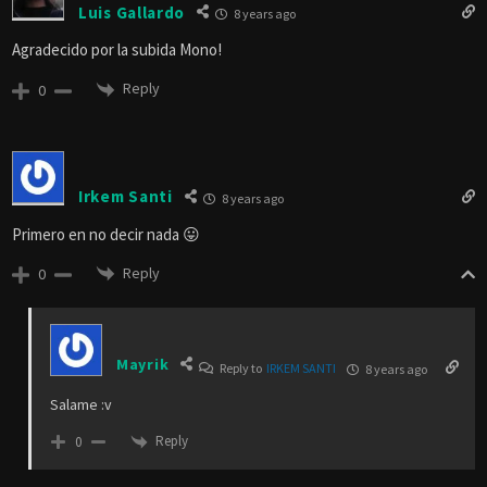
Luis Gallardo
8 years ago
Agradecido por la subida Mono!
Reply
0
Irkem Santi
8 years ago
Primero en no decir nada 😛
Reply
0
Mayrik
Reply to
IRKEM SANTI
8 years ago
Salame :v
Reply
0