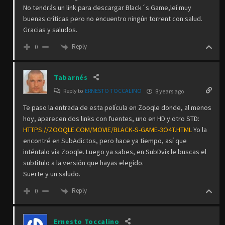
No tendrás un link para descargar Black´s Game,leí muy
buenas críticas pero no encuentro ningún torrent con salud.
Gracias y saludos.
Reply
0
Tabarnés
Reply to
ERNESTO TOCCALINO
8 years ago
Te paso la entrada de esta película en Zooqle donde, al menos
hoy, aparecen dos links con fuentes, uno en HD y otro STD:
HTTPS://ZOOQLE.COM/MOVIE/BLACK-S-GAME-3O4T.HTML
Yo la
encontré en SubAdictos, pero hace ya tiempo, así que
inténtalo vía Zooqle. Luego ya sabes, en SubDvix le buscas el
subtítulo a la versión que hayas elegido.
Suerte y un saludo.
Reply
0
Ernesto Toccalino