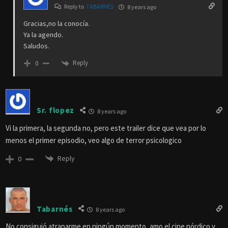
Reply to
TABARNÉS
8 years ago
Gracias,no la conocía.
Ya la agendo.
Saludos.
Reply
0
Sr. flopez
8 years ago
Vi la primera, la segunda no, pero este trailer dice que vea por lo
menos el primer episodio, veo algo de terror psicologico
Reply
0
Tabarnés
8 years ago
No consiguió atraparme en ningún momento, amo el cine nórdico y