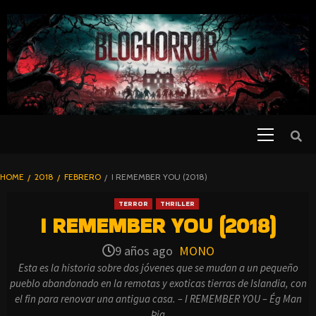
SKIP
TO
CONTENT
Primary
PELICULAS
Menu
DE TERROR |
BLOGHORROR
HOME
2018
FEBRERO
I REMEMBER YOU (2018)
⋆
TERROR
THRILLER
I REMEMBER YOU (2018)
9 años ago
MONO
Esta es la historia sobre dos jóvenes que se mudan a un pequeño
pueblo abandonado en la remotas y exoticas tierras de Islandia, con
el fin para renovar una antigua casa. – I REMEMBER YOU – Ég Man
Þig