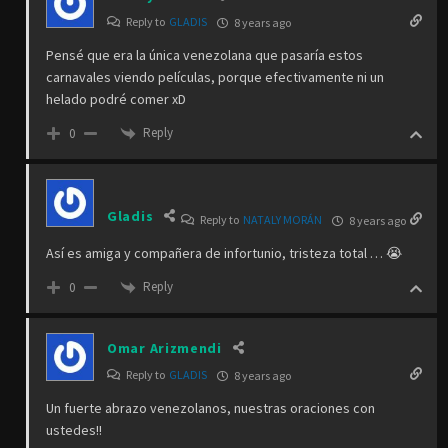
Reply to
GLADIS
8 years ago
Pensé que era la única venezolana que pasaría estos
carnavales viendo películas, porque efectivamente ni un
helado podré comer xD
Reply
0
Gladis
Reply to
NATALY MORÁN
8 years ago
Así es amiga y compañera de infortunio, tristeza total … 😭
Reply
0
Omar Arizmendi
Reply to
GLADIS
8 years ago
Un fuerte abrazo venezolanos, nuestras oraciones con
ustedes!!