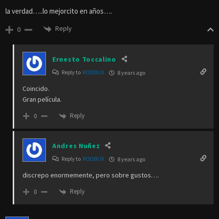
la verdad…..lo mejorcito en años….
Reply
0
Ernesto Toccalino
Reply to
RODBUX
8 years ago
Coincido.
Gran película.
Reply
0
Andres Nuñez
Reply to
RODBUX
8 years ago
discrepo enormemente, pero sobre gustos….
Reply
0