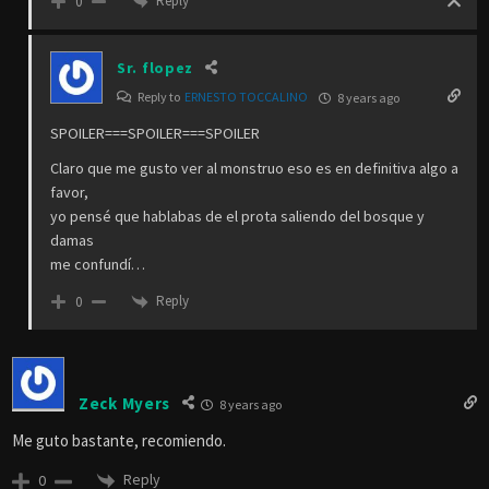
Reply
0
Sr. flopez
Reply to
ERNESTO TOCCALINO
8 years ago
SPOILER===SPOILER===SPOILER
Claro que me gusto ver al monstruo eso es en definitiva algo a
favor,
yo pensé que hablabas de el prota saliendo del bosque y
damas
me confundí…
Reply
0
Zeck Myers
8 years ago
Me guto bastante, recomiendo.
Reply
0