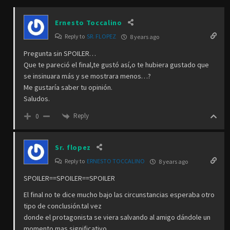
Ernesto Toccalino
Reply to
SR. FLOPEZ
8 years ago
Pregunta sin SPOILER…
Que te pareció el final,te gustó así,o te hubiera gustado que
se insinuara más y se mostrara menos…?
Me gustaría saber tu opinión.
Saludos.
Reply
0
Sr. flopez
Reply to
ERNESTO TOCCALINO
8 years ago
SPOILER==SPOILER==SPOILER
El final no te dice mucho bajo las circunstancias esperaba otro
tipo de conclusión.tal vez
donde el protagonista se viera salvando al amigo dándole un
momento mas significativo