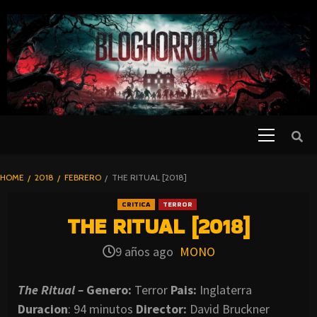
SKIP
TO
CONTENT
Primary
PELICULAS
Menu
DE TERROR |
BLOGHORROR
HOME
2018
FEBRERO
THE RITUAL [2018]
⋆
CRITICA
TERROR
THE RITUAL [2018]
9 años ago
MONO
The Ritual –
Genero:
Terror
Pais:
Inglaterra
Duracion
: 94 minutos
Director:
David Bruckner