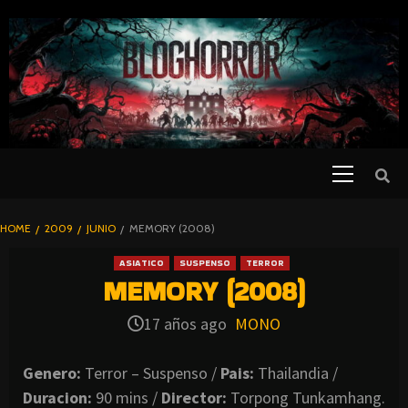
SKIP
TO
CONTENT
Primary
PELICULAS
Menu
DE TERROR |
BLOGHORROR
HOME
2009
JUNIO
MEMORY (2008)
⋆
ASIATICO
SUSPENSO
TERROR
MEMORY (2008)
17 años ago
MONO
Genero:
Terror – Suspenso /
Pais:
Thailandia /
Duracion:
90 mins /
Director:
Torpong Tunkamhang.