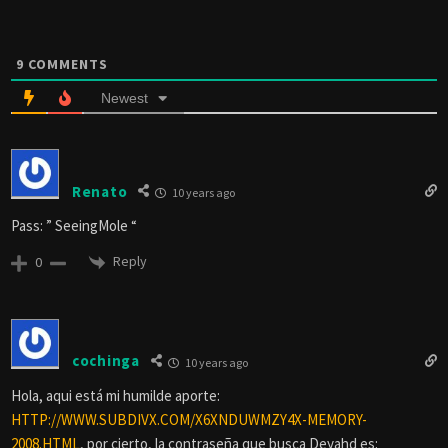
9
COMMENTS
Newest
Renato
10 years ago
Pass: ” SeeingMole “
Reply
0
cochinga
10 years ago
Hola, aqui está mi humilde aporte:
HTTP://WWW.SUBDIVX.COM/X6XNDUWMZY4X-MEMORY-
2008.HTML
, por cierto, la contraseña que busca Deyahd es: