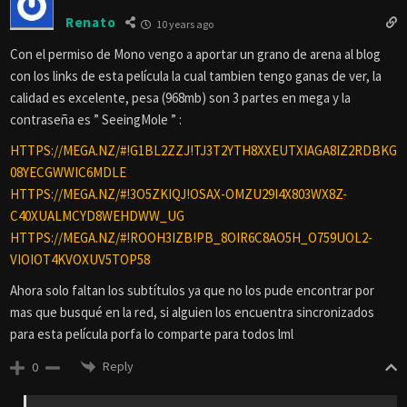
Renato
10 years ago
Con el permiso de Mono vengo a aportar un grano de arena al blog
con los links de esta película la cual tambien tengo ganas de ver, la
calidad es excelente, pesa (968mb) son 3 partes en mega y la
contraseña es ” SeeingMole ” :
HTTPS://MEGA.NZ/#!G1BL2ZZJ!TJ3T2YTH8XXEUTXIAGA8IZ2RDBKG
08YECGWWIC6MDLE
HTTPS://MEGA.NZ/#!3O5ZKIQJ!OSAX-OMZU29I4X803WX8Z-
C40XUALMCYD8WEHDWW_UG
HTTPS://MEGA.NZ/#!ROOH3IZB!PB_8OIR6C8AO5H_O759UOL2-
VIOIOT4KVOXUV5TOP58
Ahora solo faltan los subtítulos ya que no los pude encontrar por
mas que busqué en la red, si alguien los encuentra sincronizados
para esta película porfa lo comparte para todos lml
Reply
0