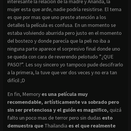
interesante la relación de la madre y Ananda, la
mujer esta que arde, nadie podría resistirse. El tema
es que por mas que uno preste atención a los
detalles la película es confusa. En un momento se
estaba volviendo aburrida pero justo en el momento
del bostezo y donde parecía que la peli no iba a
ninguna parte aparece el sorpresivo final donde uno
se queda con cara de reverendo pelotudo ”¿QUE
PASO?”. Les soy sincero yo tampoco pude descifrarlo
a la primera, la tuve que ver dos veces y no era tan
difícil ;D
En fin, Memory
es una
película
muy
recomendable,
artísticamente
va sobrado pero
sin ser
pretenciosa
y el
guión
es magnifico
,
quizá
falto un poco mas de terror pero sin dudas
esto
demuestra que
Thailandia
es el que realmente