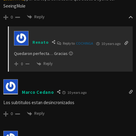
SeeingMole
Reply
0
Renato
Reply to
COCHINGA
10 years ago
Quedaron perfecta… Gracias 🙂
Reply
0
Marco Cedano
10 years ago
Los subtitulos estan desincronizados
Reply
0