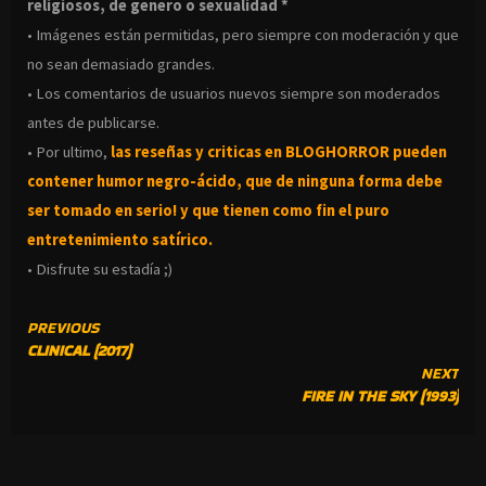
religiosos, de genero o sexualidad *
• Imágenes están permitidas, pero siempre con moderación y que
no sean demasiado grandes.
• Los comentarios de usuarios nuevos siempre son moderados
antes de publicarse.
• Por ultimo,
las reseñas y criticas en BLOGHORROR pueden
contener humor negro-
ácido, que de ninguna forma debe
ser tomado en serio! y que tienen como fin el puro
entretenimiento satírico.
• Disfrute su estadía ;)
CONTINUE
PREVIOUS
CLINICAL (2017)
READING
NEXT
FIRE IN THE SKY (1993)