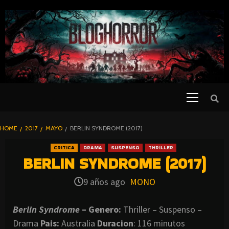
SKIP
TO
CONTENT
Primary
PELICULAS
Menu
DE TERROR |
BLOGHORROR
HOME
2017
MAYO
BERLIN SYNDROME (2017)
⋆
CRITICA
DRAMA
SUSPENSO
THRILLER
BERLIN SYNDROME (2017)
9 años ago
MONO
Berlin Syndrome
– Genero:
Thriller – Suspenso –
Drama
Pais:
Australia
Duracion
: 116 minutos