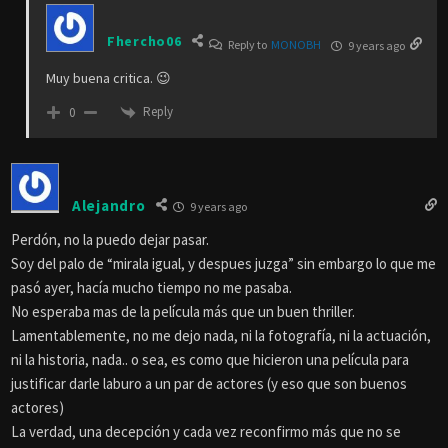
Fhercho06
Reply to
MONOBH
9 years ago
Muy buena critica. 😉
Reply
0
Alejandro
9 years ago
Perdón, no la puedo dejar pasar.
Soy del palo de “mirala igual, y despues juzga” sin embargo lo que me
pasó ayer, hacía mucho tiempo no me pasaba.
No esperaba mas de la película más que un buen thriller.
Lamentablemente, no me dejo nada, ni la fotografía, ni la actuación,
ni la historia, nada.. o sea, es como que hicieron una película para
justificar darle laburo a un par de actores (y eso que son buenos
actores)
La verdad, una decepción y cada vez reconfirmo más que no se