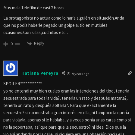
Muy mala.Telefilm de casi 2 horas.
La protagonista no actua como lo haría alguién en situación.Anda
que no podía haberle pegado un golpe al tío en mutiples
ocasiones.Con sillas,cuchillos etc…
Reply
0
Tatiana Pereyra
9 years ago
SPOILER************
yo no entendí muy bien cuales eran las intenciones del tipo, tenerla
secuestrada para toda la vida?, tenerla un rato y después matarla?,
tenerla un rato y después soltarla?. Para que exactamente la
secuestro? si no mostraba gran interés en ella, ni tampoco la quería
para violarla, apenas si le hablaba, y a veces ponía unas caras como si
no la soportaba, así que para que la secuestro? ni idea. Dice que la
vio ahí andando por la calle, ni siquiera era una obsesión hacia ella,