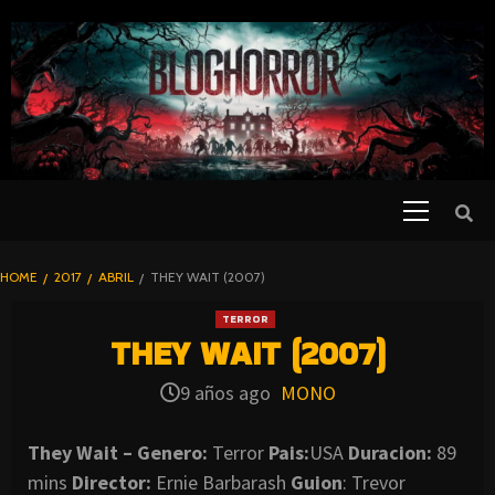
SKIP
TO
CONTENT
Primary
PELICULAS
Menu
DE TERROR |
BLOGHORROR
HOME
2017
ABRIL
THEY WAIT (2007)
⋆
TERROR
THEY WAIT (2007)
9 años ago
MONO
They Wait – Genero:
Terror
Pais:
USA
Duracion:
89
mins
Director:
Ernie Barbarash
Guion
: Trevor