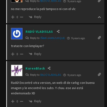
Reply to
RADÚ VLADISLAS
9 years ago
no me reproduce la peli tampoco ni con el vlc
Reply
0
RADÚ VLADISLAS
Reply to
IÑAKI ARANZUEQUE
9 years ago
trataste con kmplayer?
Reply
0
KarenBlack
Reply to
RADÚ VLADISLAS
9 years ago
Radú! Encontré otra version, un web dl de rarbg con buena
imagen y le encontré los subs. Y chau. ese avi está
endemoniado XD
Reply
0