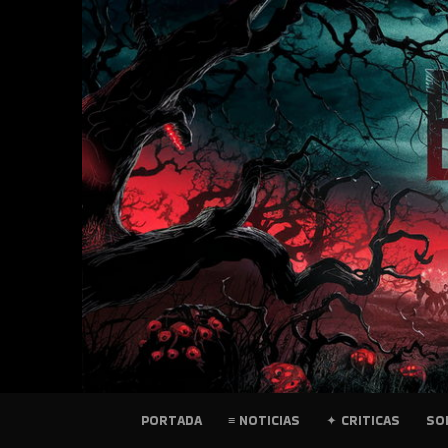
SKIP
TO
CONTENT
PELICULAS
PORTADA
≡ NOTICIAS
✦ CRITICAS
SO