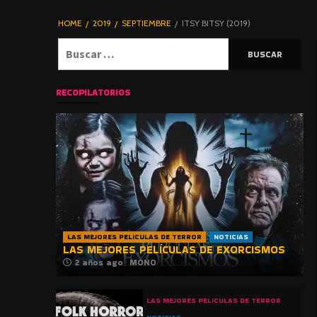
DE TERROR |
BLOGHORROR
HOME
2019
SEPTIEMBRE
ITSY BITSY (2019)
⋆
Buscar:
RECOPILATORIOS
LAS MEJORES PELICULAS DE TERROR
NOTICIAS
LAS MEJORES PELÍCULAS DE EXORCISMOS
2 años ago
MONO
LAS MEJORES PELICULAS DE TERROR