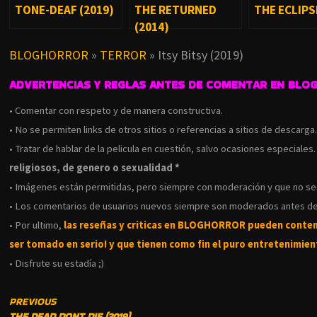
TONE-DEAF (2019)
THE RETURNED
THE ECLIPS
(2014)
BLOGHORROR
»
TERROR
»
Itsy Bitsy (2019)
ADVERTENCIAS Y REGLAS ANTES DE COMENTAR EN BLO
• Comentar con respeto y de manera constructiva.
• No se permiten links de otros sitios o referencias a sitios de descarga
• Tratar de hablar de la pelicula en cuestión, salvo ocasiones especiales
religiosos, de genero o sexualidad *
• Imágenes están permitidas, pero siempre con moderación y que no s
• Los comentarios de usuarios nuevos siempre son moderados antes de
• Por ultimo,
las reseñas y criticas en BLOGHORROR pueden conte
ser tomado en serio! y que tienen como fin el puro entretenimient
• Disfrute su estadía ;)
CONTINUE
PREVIOUS
THE DEAD DONT DIE (2019)