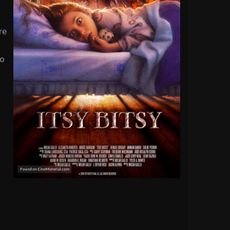
re
mo