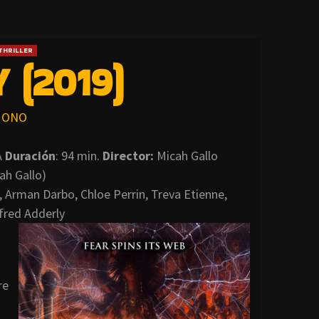
THRILLER
 (2019)
ONO
A
Duración
: 94 min.
Director
:
Micah Gallo
ah Gallo)
, Arman Darbo, Chloe Perrin, Treva Etienne,
fred Adderly
re