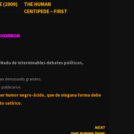
E (2009)
THE HUMAN
CENTIPEDE – FIRST
SEQUENCE (2010)
GHORROR
.
.
Nada de interminables debates políticos,
ean demasiado grandes.
 publicarse.
ner humor negro-
ácido, que de ninguna forma debe
o satírico.
NEXT
THE FURIES (2019)