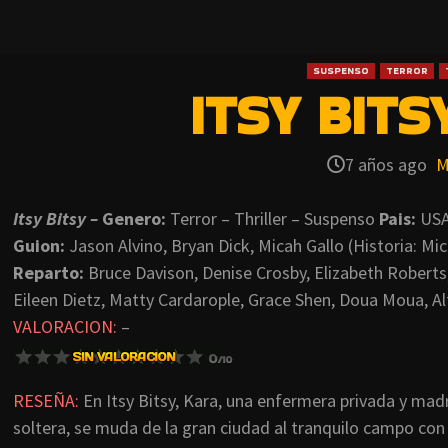
SUSPENSO
TERROR
ITSY BITSY
7 años ago
M
Itsy Bitsy –
Genero:
Terror – Thriller – Suspenso
Pais:
US
Guion:
Jason Alvino, Bryan Dick, Micah Gallo (Historia: Mic
Reparto:
Bruce Davison, Denise Crosby, Elizabeth Roberts
Eileen Dietz, Matty Cardarople, Grace Shen, Doua Moua, Al
VALORACION:
–
RESEÑA:
En Itsy Bitsy, Kara, una enfermera privada y mad
soltera, se muda de la gran ciudad al tranquilo campo con