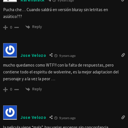
9 years ago
Pucha che… Cuando saldrá en versión bluray sin letritas en
asiático???
Reply
0
Jose Velozo
9 years ago
mucho quedamos como WTF!! con la falta de respuestas, pero
contiene todo el espiritu de wolverine, es la mejor adaptacion del
personaje y a la vez la peor …
Reply
0
Jose Velozo
9 years ago
la pelicula viene “mala”, hay varias escenas sin concordancia …..