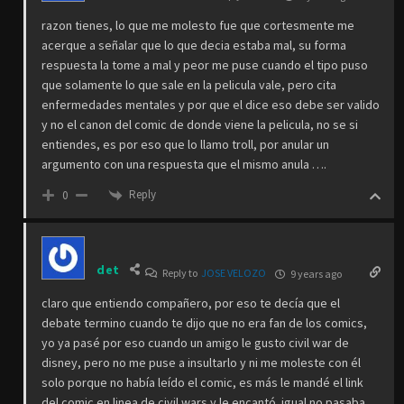
razon tienes, lo que me molesto fue que cortesmente me
acerque a señalar que lo que decia estaba mal, su forma
respuesta la tome a mal y peor me puse cuando el tipo puso
que solamente lo que sale en la pelicula vale, pero cita
enfermedades mentales y por que el dice eso debe ser valido
y no el canon del comic de donde viene la pelicula, no se si
entiendes, es por eso que lo llamo troll, por anular un
argumento con una respuesta que el mismo anula ….
Reply
0
det
Reply to
JOSE VELOZO
9 years ago
claro que entiendo compañero, por eso te decía que el
debate termino cuando te dijo que no era fan de los comics,
yo ya pasé por eso cuando un amigo le gusto civil war de
disney, pero no me puse a insultarlo y ni me moleste con él
solo porque no había leído el comic, es más le mandé el link
del comic en linea de civil wars y le encantó. igual no pasaba