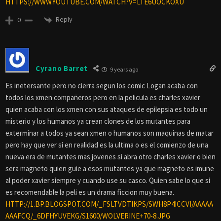
HTTPS://WWW.YOUTUBE.COM/WATCH?V=LTE6UOCKOXU
Reply
0
Cyrano Barret
9 years ago
Es inetersante pero no cierra segun los comic Logan acaba con
todos los xmen compañeros pero en la pelicula es charles xavier
quien acaba con los xmen con sus ataques de epilepsia es todo un
misterio y los humanos ya crean clones de los mutantes para
exterminar a todos ya sean xmen o humanos son maquinas de matar
pero hay que ver si en realidad es la ultima o es el comienzo de una
nueva era de mutantes mas jovenes si abra otro charles xavier o bien
sera magneto quien guie a esos mutantes ya que magneto es imune
al poder xavier siempre y cuando use su casco. Quien sabe lo que si
es recomendable la peli es un drama ficcion muy buena.
HTTP://1.BP.BLOGSPOT.COM/_FSLTVDTIKPS/SWH8P4ICCVI/AAAAA
AAAFCQ/_6DFHYUVEKG/S1600/WOLVERINE+70-8.JPG