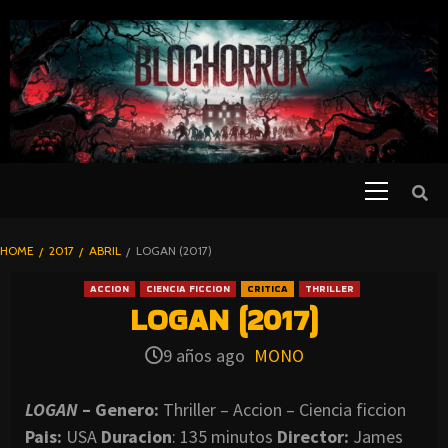
SKIP
TO
CONTENT
Primary
PELICULAS
Menu
DE TERROR |
BLOGHORROR
HOME
2017
ABRIL
LOGAN (2017)
⋆
ACCION
CIENCIA FICCION
CRITICA
THRILLER
LOGAN (2017)
9 años ago
MONO
LOGAN
– Genero:
Thriller – Accion – Ciencia ficcion
Pais:
USA
Duracion
: 135 minutos
Director:
James