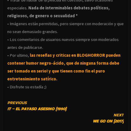
• Tratar de hablar de la pelicula en cuestión, salvo ocasiones
especiales.
Nada de interminables debates políticos,
religiosos, de genero o sexualidad *
• Imágenes están permitidas, pero siempre con moderación y que
no sean demasiado grandes.
• Los comentarios de usuarios nuevos siempre son moderados
antes de publicarse.
• Por ultimo,
las reseñas y criticas en BLOGHORROR pueden
contener humor negro-
ácido, que de ninguna forma debe
ser tomado en serio! y que tienen como fin el puro
entretenimiento satírico.
• Disfrute su estadía ;)
CONTINUE
PREVIOUS
IT – EL PAYASO ASESINO (1990)
READING
NEXT
WE GO ON (2017)