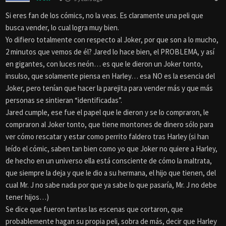
Si eres fan de los cómics, no la veas. Es claramente una peli que
busca vender, lo cual logra muy bien.
Yo difiero totalmente con respecto al Joker, por que son a lo mucho,
2 minutos que vemos de él? Jared lo hace bien, el PROBLEMA, y así
en gigantes, con luces neón… es que le dieron un Joker tonto,
insulso, que solamente piensa en Harley… esa NO es la esencia del
Joker, pero tenían que hacer la parejita para vender más y que más
personas se sintieran “identificadas”.
Jared cumple, ese fue el papel que le dieron y se lo compraron, le
compraron al Joker tonto, que tiene montones de dinero sólo para
ver cómo rescatar y estar como perrito faldero tras Harley (si han
leído el cómic, saben tan bien como yo que Joker no quiere a Harley,
de hecho en un universo ella está consciente de cómo la maltrata,
que siempre la deja y que le dio a su hermana, el hijo que tienen, del
cual Mr. J no sabe nada por que ya sabe lo que pasaría, Mr. J no debe
tener hijos…)
Se dice que fueron tantas las escenas que cortaron, que
probablemente hagan su propia peli, sobra de más, decir que Harley