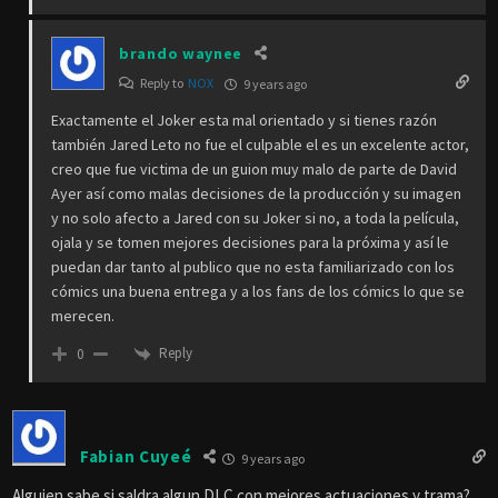
brando waynee
Reply to
NOX
9 years ago
Exactamente el Joker esta mal orientado y si tienes razón
también Jared Leto no fue el culpable el es un excelente actor,
creo que fue victima de un guion muy malo de parte de David
Ayer así como malas decisiones de la producción y su imagen
y no solo afecto a Jared con su Joker si no, a toda la película,
ojala y se tomen mejores decisiones para la próxima y así le
puedan dar tanto al publico que no esta familiarizado con los
cómics una buena entrega y a los fans de los cómics lo que se
merecen.
Reply
0
Fabian Cuyeé
9 years ago
Alguien sabe si saldra algun DLC con mejores actuaciones y trama?