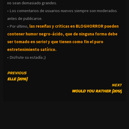
no sean demasiado grandes.
• Los comentarios de usuarios nuevos siempre son moderados
antes de publicarse.
• Por ultimo,
las reseñas y criticas en BLOGHORROR pueden
contener humor negro-
ácido, que de ninguna forma debe
ser tomado en serio! y que tienen como fin el puro
entretenimiento satírico.
• Disfrute su estadía ;)
CONTINUE
PREVIOUS
ELLE (2016)
READING
NEXT
WOULD YOU RATHER (2012)