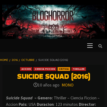
SKIP
TO
CONTENT
Primary
PELICULAS
Menu
DE TERROR |
BLOGHORROR
HOME
2016
OCTUBRE
SUICIDE SQUAD (2016)
⋆
ACCION
CIENCIA FICCION
CRITICA
THRILLER
SUICIDE SQUAD (2016)
10 años ago
MONO
Suicide Squad
– Genero:
Thriller – Ciencia Ficcion –
Accion
Pais:
USA
Duracion
: 123 minutos
Director: