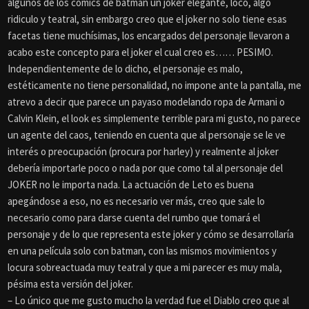
algunos de los cómics de batman un joker elegante, loco, algo
ridiculo y teatral, sin embargo creo que el joker no solo tiene esas
facetas tiene muchísimas, los encargados del personaje llevaron a
acabo este concepto para el joker el cual creo es…… PESIMO.
Independientemente de lo dicho, el personaje es malo,
estéticamente no tiene personalidad, no impone ante la pantalla, me
atrevo a decir que parece un payaso modelando ropa de Armani o
Calvin Klein, el look es simplemente terrible para mi gusto, no parece
un agente del caos, teniendo en cuenta que al personaje se le ve
interés o preocupación (procura por harley) y realmente al joker
debería importarle poco o nada por que como tal al personaje del
JOKER no le importa nada. La actuación de Leto es buena
apegándose a eso, no es necesario ver más, creo que sale lo
necesario como para darse cuenta del rumbo que tomará el
personaje y de lo que representa este joker y cómo se desarrollaría
en una película solo con batman, con las mismos movimientos y
locura sobreactuada muy teatral y que a mi parecer es muy mala,
pésima esta versión del joker.
– Lo único que me gusto mucho la verdad fue el Diablo creo que al