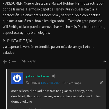
– #RESUMEN: Quiero destacar a Margot Robbie. Hermosa actriz por
donde la mires. Hermoso papel de Harley Quinn que le cayó a la
perfección. Te enamora su inocencia y sadismo. Sólo con decirles
que me la tatué en el brazo les digo todo… También gran papel de
Will Smith, ojalá lo puedan aprovechar mucho más. Y la banda sonora,
espectacular, muy bien elegida.
MI PUNTAJE: 7.5/10
y a esperar la versión extendida pa ver más del amigo Leto…
saludos!
Reply
0
jalea de keso
Reply to
LEO GARBOSSA
9 years ago
osea si lees el squad post 90s te aguanto a harley, pero
deadshot, flag y boomerang son los clasicos del squad … los
demas relleno