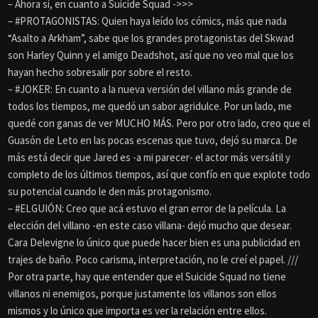
– Ahora sí, en cuanto a Suicide Squad ->>>
– #PROTAGONISTAS: Quien haya leído los cómics, más que nada
“Asalto a Arkham”, sabe que los grandes protagonistas del Skwad
son Harley Quinn y el amigo Deadshot, así que no veo mal que los
hayan hecho sobresalir por sobre el resto.
– #JOKER: En cuanto a la nueva versión del villano más grande de
todos los tiempos, me quedó un sabor agridulce. Por un lado, me
quedé con ganas de ver MUCHO MÁS. Pero por otro lado, creo que el
Guasón de Leto en las pocas escenas que tuvo, dejó su marca. De
más está decir que Jared es -a mi parecer- el actor más versátil y
completo de los últimos tiempos, así que confío en que explote todo
su potencial cuando le den más protagonismo.
– #ELGUIÓN: Creo que acá estuvo el gran error de la película. La
elección del villano -en este caso villana- dejó mucho que desear.
Cara Delevigne lo único que puede hacer bien es una publicidad en
trajes de baño. Poco carisma, interpretación, no le creí el papel. ///
Por otra parte, hay que entender que el Suicide Squad no tiene
villanos ni enemigos, porque justamente los villanos son ellos
mismos y lo único que importa es ver la relación entre ellos.