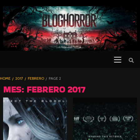
SKIP
TO
CONTENT
Primary
PELICULAS
Menu
DE TERROR |
BLOGHORROR
HOME
2017
FEBRERO
PAGE 2
⋆
MES:
FEBRERO 2017