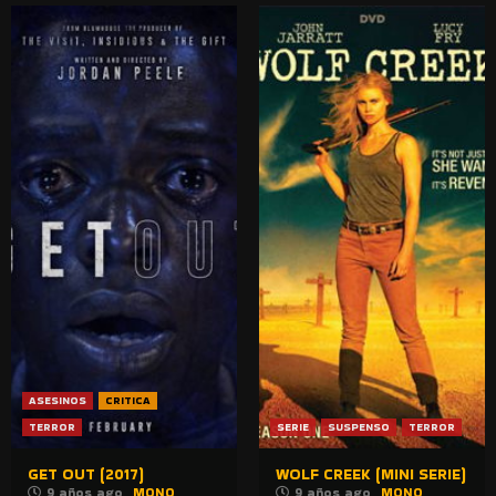
ASESINOS
CRITICA
TERROR
SERIE
SUSPENSO
TERROR
GET OUT (2017)
WOLF CREEK (MINI SERIE)
9 años ago
MONO
9 años ago
MONO