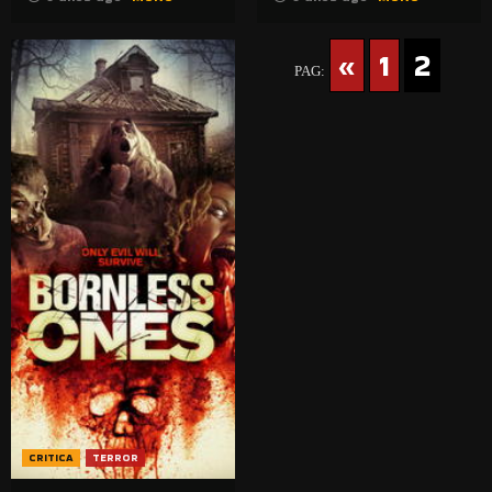
«
1
2
PAG:
CRITICA
TERROR