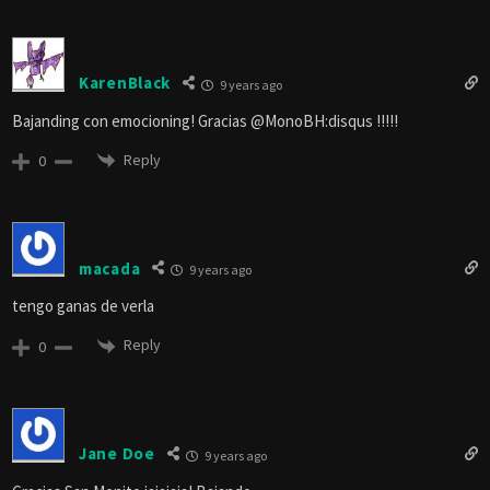
KarenBlack
9 years ago
Bajanding con emocioning! Gracias @MonoBH:disqus !!!!!
Reply
0
macada
9 years ago
tengo ganas de verla
Reply
0
Jane Doe
9 years ago