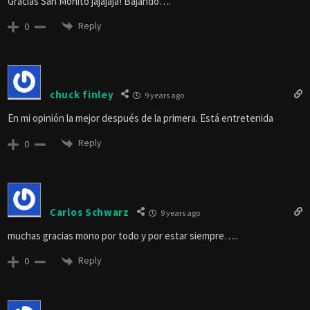
Gracias San Monito jajajaja! Bajando….
Reply
0
chuck finley
9 years ago
En mi opinión la mejor después de la primera. Está entretenida
Reply
0
Carlos Schwarz
9 years ago
muchas gracias mono por todo y por estar siempre…..
Reply
0