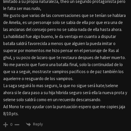
limitado a su propia naturaleza, theo un segundo protagonista pero
le falta ser mas rudo,
Me gusto que varias de las conversaciones que se tenían se hablara
de Amelia, es un personaje solo se sabia de ella por que era una de
las ancianas del consejo pero no se sabia nada de ella hasta ahora.
La habilidad fue algo bueno, le da ventaja en cuanto a disputar
batalla saldrá favorecida a menos que alguien la pueda imitar o
superar por momentos me hizo pensar en el personaje de Ras al
ghul, y su pozo de lazaro que te restaura despues de haber muerto.
No me parecio que fuera una batalla final, solo la continuidad de lo
que va a seguir, mostraste vampiros pacificos o de paz también los
aquelerre o resguardo de los vampiros.
La saga seguirá lo mas seguro, la que no sigue será kate/selene
ahora si le dara paso a su hija hibrida seguro será ella la nueva prota y
selene solo saldrá como en un recuerdo descansando.
Ad Mono te voy ayudar con la puntuación espero que me copies jaja
8/10 pts.
Reply
0