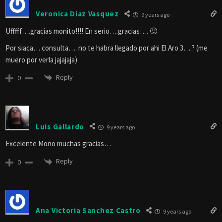
Veronica Diaz Vasquez
9 years ago
Ufffff….gracias monito!!!! En serio….gracias…. 🙂
Por siaca… consulta…. no te habra llegado por ahi El Aro 3….? (me
muero por verla jajajaja)
Reply
0
Luis Gallardo
9 years ago
Excelente Mono muchas gracias…
Reply
0
Ana Victoria Sanchez Castro
9 years ago