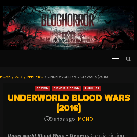
SKIP
TO
CONTENT
Primary
PELICULAS
Menu
DE TERROR |
BLOGHORROR
HOME
2017
FEBRERO
UNDERWORLD BLOOD WARS (2016)
⋆
ACCION
CIENCIA FICCION
THRILLER
UNDERWORLD BLOOD WARS
(2016)
9 años ago
MONO
Underworld Blood Wars
– Genero:
Ciencia Ficcion –