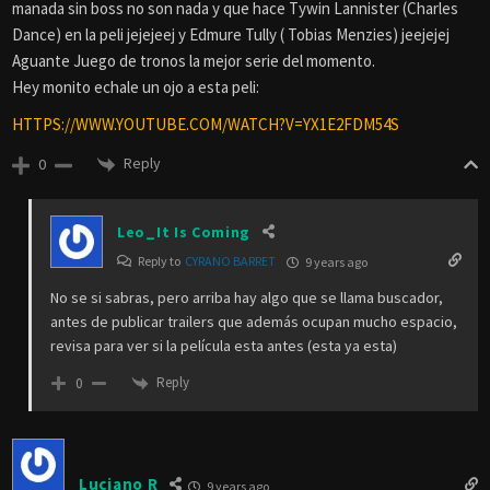
manada sin boss no son nada y que hace Tywin Lannister (Charles
Dance) en la peli jejejeej y Edmure Tully ( Tobias Menzies) jeejejej
Aguante Juego de tronos la mejor serie del momento.
Hey monito echale un ojo a esta peli:
HTTPS://WWW.YOUTUBE.COM/WATCH?V=YX1E2FDM54S
Reply
0
Leo_It Is Coming
Reply to
CYRANO BARRET
9 years ago
No se si sabras, pero arriba hay algo que se llama buscador,
antes de publicar trailers que además ocupan mucho espacio,
revisa para ver si la película esta antes (esta ya esta)
Reply
0
Luciano R
9 years ago