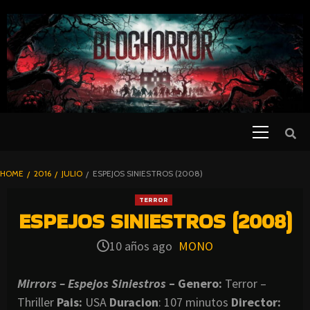
SKIP
TO
CONTENT
Primary
PELICULAS
Menu
DE TERROR |
BLOGHORROR
HOME
2016
JULIO
ESPEJOS SINIESTROS (2008)
⋆
TERROR
ESPEJOS SINIESTROS (2008)
10 años ago
MONO
Mirrors – Espejos Siniestros
– Genero:
Terror –
Thriller
Pais:
USA
Duracion
: 107 minutos
Director: