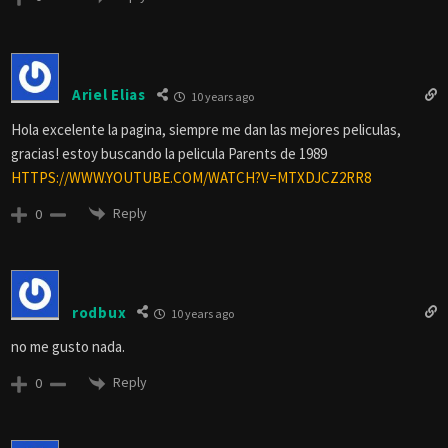
Ariel Elias
10 years ago
Hola excelente la pagina, siempre me dan las mejores peliculas,
gracias! estoy buscando la pelicula Parents de 1989
HTTPS://WWW.YOUTUBE.COM/WATCH?V=MTXDJCZ2RR8
Reply
0
rodbux
10 years ago
no me gusto nada.
Reply
0