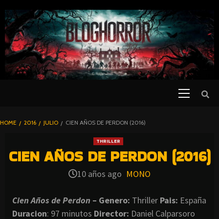
SKIP
TO
CONTENT
Primary
PELICULAS
Menu
DE TERROR |
BLOGHORROR
HOME
2016
JULIO
CIEN AÑOS DE PERDON (2016)
⋆
THRILLER
CIEN AÑOS DE PERDON (2016)
10 años ago
MONO
Cien Años de Perdon
– Genero:
Thriller
Pais:
España
Duracion
: 97 minutos
Director:
Daniel Calparsoro