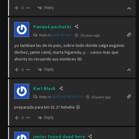
Reply
0
Panqué pechuchi
Reply to
KARL BLACK
10 years ago
yo tambien las de mi pais, sobre todo donde salga eugenio
derbez, jaime camil, marta higareda, y… varios mas que
ahorita no recuerdo sus nombres XD
Reply
0
Karl Black
Reply to
PANQUÉ PECHUCHI
10 years ago
preparada para km 31 2? hehehe 😮
Reply
0
junior found dead here