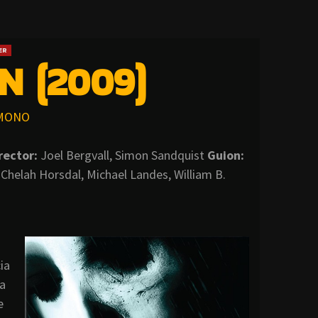
ER
N (2009)
MONO
rector:
Joel Bergvall, Simon Sandquist
Guion:
 Chelah Horsdal, Michael Landes, William B.
ia
ma
e