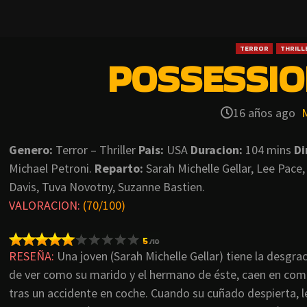
TERROR
THRILL
POSSESSIO
16 años ago
Genero:
Terror – Thriller
Pais:
USA
Duracion:
104 mins
Di
Michael Petroni.
Reparto:
Sarah Michelle Gellar, Lee Pace,
Davis, Tuva Novotny, Suzanne Bastien.
VALORACION:
(70/100)
RESEÑA:
Una joven (Sarah Michelle Gellar) tiene la desgrac
de ver como su marido y el hermano de éste, caen en co
tras un accidente en coche. Cuando su cuñado despierta, l