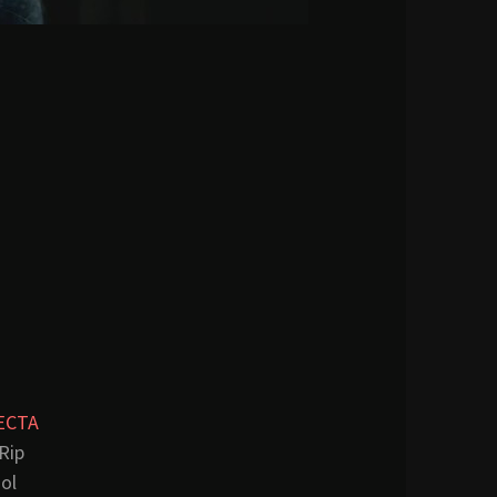
ECTA
Rip
ol