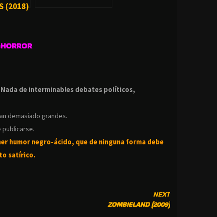
S (2018)
GHORROR
.
.
Nada de interminables debates políticos,
ean demasiado grandes.
 publicarse.
ner humor negro-
ácido, que de ninguna forma debe
o satírico.
NEXT
ZOMBIELAND (2009)