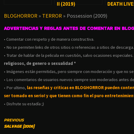
II (2019)
DEATH LIVE
BLOGHORROR
»
TERROR
»
Possession (2009)
ADVERTENCIAS Y REGLAS ANTES DE COMENTAR EN BLO
• Comentar con respeto y de manera constructiva.
• No se permiten links de otros sitios o referencias a sitios de descarga
• Tratar de hablar de la pelicula en cuestión, salvo ocasiones especiales
religiosos, de genero o sexualidad *
• Imágenes están permitidas, pero siempre con moderación y que no s
• Los comentarios de usuarios nuevos siempre son moderados antes de
• Por ultimo,
las reseñas y criticas en BLOGHORROR pueden conte
ser tomado en serio! y que tienen como fin el puro entretenimient
• Disfrute su estadía ;)
CONTINUE
PREVIOUS
SALVAGE (2006)
READING