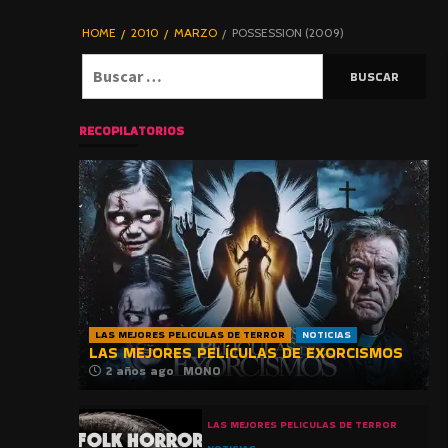
DE TERROR |
BLOGHORROR
HOME
2010
MARZO
POSSESSION (2009)
⋆
Buscar:
RECOPILATORIOS
LAS MEJORES PELICULAS DE TERROR
NOTICIAS
LAS MEJORES PELÍCULAS DE EXORCISMOS
2 años ago
MONO
LAS MEJORES PELICULAS DE TERROR