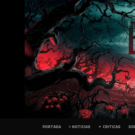
SKIP
TO
CONTENT
PELICULAS
PORTADA
≡ NOTICIAS
✦ CRITICAS
SO