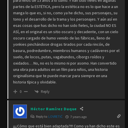
para niños de 13 años a lo sumo. Y han sido fieles en algunas
partes de la ESTÉTICA, pero la estética no es lo que hace a un
manga lo que es, si no, como ya he dicho, sus personajes, su
tono y el desarrollo de la trama y los personajes. Y aún así en
esas cosas que has dicho no han sido fieles, la ciudad NO ES
ASÍ, en el original es un sitio oscuro y decadente, con un cielo
oscuro cargado de humo venido de las fábricas, lleno de
yonkies pinchándose drogas tirados por cada rincón, de
basura, podredumbre, miembros humanos y cadáveres por el
suelo, de locos, putas, vagabundos, cíborgs roídos y
oxidados… No, no es lo mismo ni por asomo. Han convertido
una obra para adultos en un film para niños, una historia
originalísima que te puede marcar para siempre en una
historia típica y olvidable.
Reply
0
Héctor Ramírez Duque
Reply to
LOVRETIĆ
7 years ago
¡¡¡¿Cómo que está bien adaptada?!!! Como ya han dicho este es