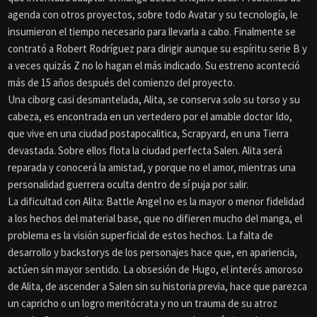
agenda con otros proyectos, sobre todo Avatar y su tecnología, le
insumieron el tiempo necesario para llevarla a cabo. Finalmente se
contrató a Robert Rodríguez para dirigir aunque su espíritu serie B y
a veces quizás Z no lo hagan el más indicado. Su estreno aconteció
más de 15 años después del comienzo del proyecto.
Una ciborg casi desmantelada, Alita, se conserva solo su torso y su
cabeza, es encontrada en un vertedero por el amable doctor Ido,
que vive en una ciudad postapocalitica, Scrapyard, en una Tierra
devastada. Sobre ellos flota la ciudad perfecta Salen. Alita será
reparada y conocerá la amistad, y porque no el amor, mientras una
personalidad guerrera oculta dentro de sí puja por salir.
La dificultad con Alita: Battle Angel no es la mayor o menor fidelidad
a los hechos del material base, que no difieren mucho del manga, el
problema es la visión superficial de estos hechos. La falta de
desarrollo y backstorys de los personajes hace que, en apariencia,
actúen sin mayor sentido. La obsesión de Hugo, el interés amoroso
de Alita, de ascender a Salen sin su historia previa, hace que parezca
un capricho o un logro meritócrata y no un trauma de su atroz