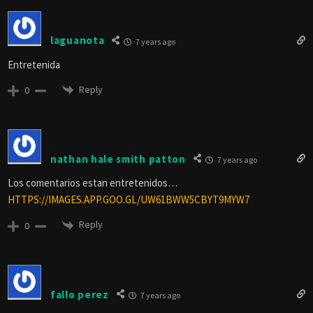
laguanota
7 years ago
Entretenida
Reply
0
nathan hale smith patton
7 years ago
Los comentarios estan entretenidos…
HTTPS://IMAGES.APP.GOO.GL/UW61BWW5CBYT9MYW7
Reply
0
fallo perez
7 years ago