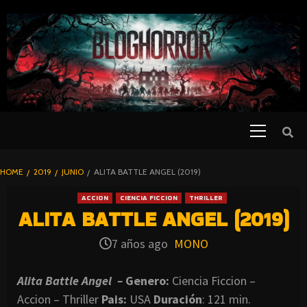
SKIP
TO
CONTENT
Primary
PELICULAS
Menu
DE TERROR |
BLOGHORROR
HOME
2019
JUNIO
ALITA BATTLE ANGEL (2019)
⋆
ACCION
CIENCIA FICCION
THRILLER
ALITA BATTLE ANGEL (2019)
7 años ago
MONO
Alita Battle Angel –
Genero:
Ciencia Ficcion –
Accion – Thriller
Pais:
USA
Duración
: 121 min.