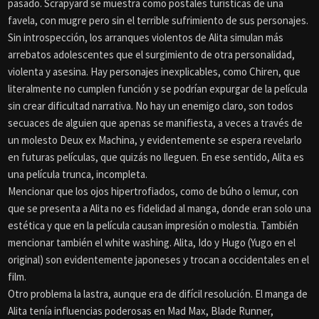
pasado. Scrapyard se muestra como postales turísticas de una
favela, con mugre pero sin el terrible sufrimiento de sus personajes.
Sin introspección, los arranques violentos de Alita simulan más
arrebatos adolescentes que el surgimiento de otra personalidad,
violenta y asesina. Hay personajes inexplicables, como Chiren, que
literalmente no cumplen función y se podrían expurgar de la película
sin crear dificultad narrativa. No hay un enemigo claro, son todos
secuaces de alguien que apenas se manifiesta, a veces a través de
un molesto Deux ex Machina, y evidentemente se espera revelarlo
en futuras películas, que quizás no lleguen. En ese sentido, Alita es
una película trunca, incompleta.
Mencionar que los ojos hipertrofiados, como de búho o lemur, con
que se presenta a Alita no es fidelidad al manga, donde eran solo una
estética y que en la película causan impresión o molestia. También
mencionar también el white washing. Alita, Ido y Hugo (Yugo en el
original) son evidentemente japoneses y trocan a occidentales en el
film.
Otro problema la lastra, aunque era de difícil resolución. El manga de
Alita tenía influencias poderosas en Mad Max, Blade Runner,