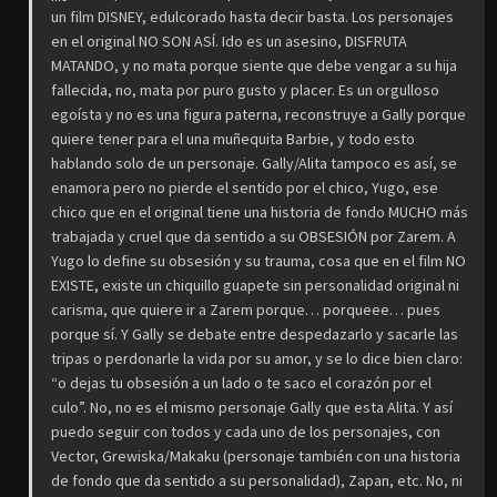
un film DISNEY, edulcorado hasta decir basta. Los personajes
en el original NO SON ASÍ. Ido es un asesino, DISFRUTA
MATANDO, y no mata porque siente que
debe vengar a su hija
fallecida
, no, mata por puro gusto y placer. Es un orgulloso
egoísta y no es una figura paterna, reconstruye a Gally porque
quiere tener para el una muñequita Barbie, y todo esto
hablando solo de un personaje. Gally/Alita tampoco es así, se
enamora pero no pierde el sentido por el chico, Yugo, ese
chico que en el original tiene una historia de fondo MUCHO más
trabajada y cruel que da sentido a su OBSESIÓN por Zarem. A
Yugo lo define su obsesión y su trauma, cosa que en el film NO
EXISTE, existe un chiquillo guapete sin personalidad original ni
carisma, que quiere ir a Zarem porque… porqueee… pues
porque sí. Y Gally se debate entre despedazarlo y sacarle las
tripas o perdonarle la vida por su amor, y se lo dice bien claro:
“o dejas tu obsesión a un lado o te saco el corazón por el
culo”. No, no es el mismo personaje Gally que esta Alita. Y así
puedo seguir con todos y cada uno de los personajes, con
Vector, Grewiska/Makaku (personaje también con una historia
de fondo que da sentido a su personalidad), Zapan, etc. No, ni