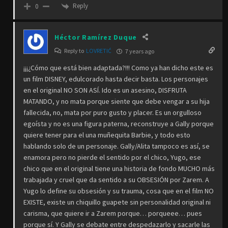
Reply
0
Héctor Ramírez Duque
Reply to
LOVRETIĆ
7 years ago
¡¡¡¿Cómo que está bien adaptada?!!! Como ya han dicho este es
un film DISNEY, edulcorado hasta decir basta. Los personajes
en el original NO SON ASÍ. Ido es un asesino, DISFRUTA
MATANDO, y no mata porque siente que
debe vengar a su hija
fallecida
, no, mata por puro gusto y placer. Es un orgulloso
egoísta y no es una figura paterna, reconstruye a Gally porque
quiere tener para el una muñequita Barbie, y todo esto
hablando solo de un personaje. Gally/Alita tampoco es así, se
enamora pero no pierde el sentido por el chico, Yugo, ese
chico que en el original tiene una historia de fondo MUCHO más
trabajada y cruel que da sentido a su OBSESIÓN por Zarem. A
Yugo lo define su obsesión y su trauma, cosa que en el film NO
EXISTE, existe un chiquillo guapete sin personalidad original ni
carisma, que quiere ir a Zarem porque… porqueee… pues
porque sí. Y Gally se debate entre despedazarlo y sacarle las