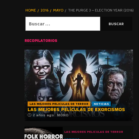
DE TERROR |
BLOGHORROR
HOME
2016
MAYO
THE PURGE 3 – ELECTION YEAR (2016)
⋆
Buscar:
RECOPILATORIOS
LAS MEJORES PELICULAS DE TERROR
NOTICIAS
LAS MEJORES PELÍCULAS DE EXORCISMOS
2 años ago
MONO
LAS MEJORES PELICULAS DE TERROR