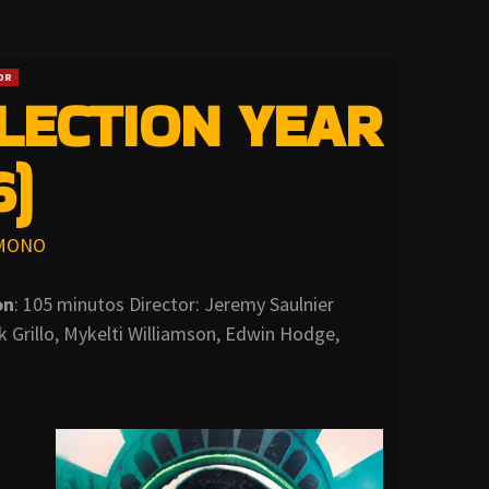
OR
ELECTION YEAR
6)
MONO
on
: 105 minutos Director: Jeremy Saulnier
nk Grillo, Mykelti Williamson, Edwin Hodge,