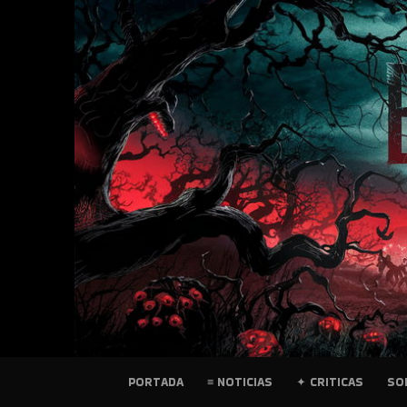
SKIP
TO
CONTENT
PELICULAS
PORTADA
≡ NOTICIAS
✦ CRITICAS
SO