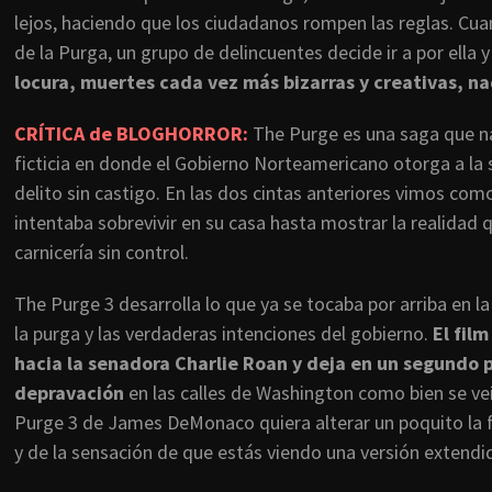
lejos, haciendo que los ciudadanos rompen las reglas. Cu
de la Purga, un grupo de delincuentes decide ir a por ella 
locura, muertes cada vez más bizarras y creativas, na
CRÍTICA de BLOGHORROR:
The Purge es una saga que na
ficticia en donde el Gobierno Norteamericano otorga a la 
delito sin castigo. En las dos cintas anteriores vimos com
intentaba sobrevivir en su casa hasta mostrar la realidad 
carnicería sin control.
The Purge 3 desarrolla lo que ya se tocaba por arriba en la
la purga y las verdaderas intenciones del gobierno.
El fil
hacia la senadora Charlie Roan y deja en un segundo 
depravación
en las calles de Washington como bien se veí
Purge 3 de James DeMonaco quiera alterar un poquito la fó
y de la sensación de que estás viendo una versión extend