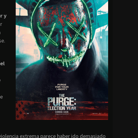
r y
r
n
se.
el
e
de
 violencia extrema parece haber ido demasiado