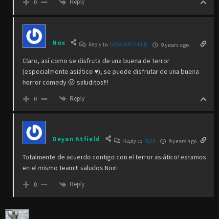
Reply
0
Nox
Reply to
DEYAN ATFIELD
9 years ago
Claro, así como se disfruta de una buena de terror
(especialmente asiático ♥), se puede disfrutar de una buena
horror comedy 😛 saluditos!!!
Reply
0
Deyan Atfield
Reply to
NOX
9 years ago
Totalmente de acuerdo contigo con el terror asiático! estamos
en el mismo team!!! saludos Nox!
Reply
0