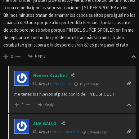
me confunden ya que no sé si estoy viendo el capitulo de una novela
o una comedia (por las sobreactuaciones) SUPER SPOILER en los
últimos minutos tratan de amarrar los cabos sueltos pero igual no los
amarran del todo porque a lo q entendí la hermana fue la causante
de todo pero no sé sabe porque FIN DEL SUPER SPOILER en fin me
decepciono el hecho de q no desarrollaran más la trama; la idea
estaba tan genial para q la desperdiciaran 🙁 es para pasar el rato
Reply
0
Neever Cracket
Reply to
ANA GALLO
10 years ago
me tenes los huevos al plato con lo de FIN DE SPOLIER
Reply
0
ANA GALLO
Reply to
NEEVER CRACKET
10 years ago