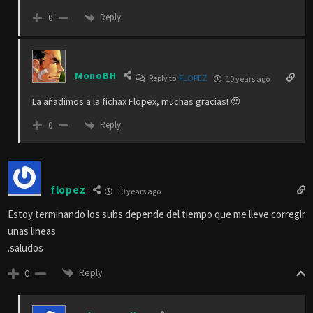
Reply
0
MonoBH
Reply to
FLOPEZ
10 years ago
La añadimos a la fichax Flopex, muchas gracias! 😉
Reply
0
flopez
10 years ago
Estoy terminando los subs depende del tiempo que me lleve corregir
unas lineas
.saludos
Reply
0