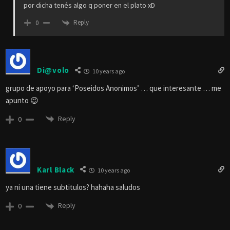
por dicha tenés algo q poner en el plato xD
Reply
0
Di@volo
10 years ago
grupo de apoyo para ‘Poseidos Anonimos’ … que interesante … me
apunto 😉
Reply
0
Karl Black
10 years ago
ya ni una tiene subtitulos? hahaha saludos
Reply
0