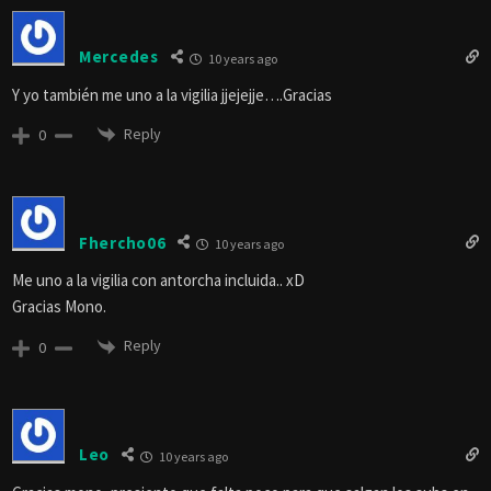
Mercedes
10 years ago
Y yo también me uno a la vigilia jjejejje….Gracias
Reply
0
Fhercho06
10 years ago
Me uno a la vigilia con antorcha incluida.. xD
Gracias Mono.
Reply
0
Leo
10 years ago