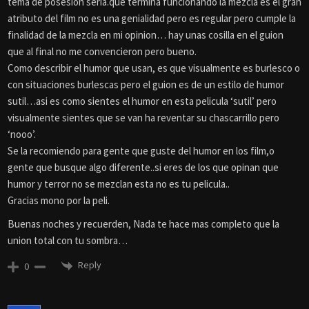
tema de posesion seria.que termina funcionando la mezcla es el gran
atributo del film no es una genialidad pero es regular pero cumple la
finalidad de la mezcla en mi opinion… hay unas cosilla en el guion
que al final no me convencieron pero bueno.
Como describir el humor que usan, es que visualmente es burlesco o
con situaciones burlescas pero el guion es de un estilo de humor
sutil…asi es como sientes el humor en esta pelicula ‘sutil’ pero
visualmente sientes que se van ha reventar su chascarrillo pero
‘nooo’.
Se la recomiendo para gente que guste del humor en los film,o
gente que busque algo diferente..si eres de los que opinan que
humor y terror no se mezclan esta no es tu pelicula..
Gracias mono por la peli.
Buenas noches y recuerden, Nada te hace mas completo que la
union total con tu sombra…
Reply
0