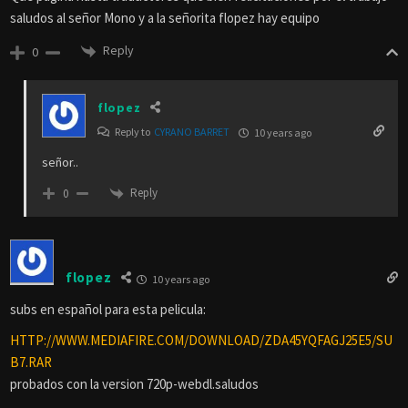
saludos al señor Mono y a la señorita flopez hay equipo
Reply
0
flopez
Reply to
CYRANO BARRET
10 years ago
señor..
Reply
0
flopez
10 years ago
subs en español para esta pelicula:
HTTP://WWW.MEDIAFIRE.COM/DOWNLOAD/ZDA45YQFAGJ25E5/SU
B7.RAR
probados con la version 720p-webdl.saludos