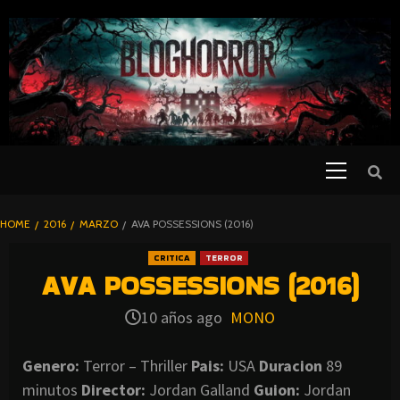
SKIP
TO
CONTENT
Primary
PELICULAS
Menu
DE TERROR |
BLOGHORROR
HOME
2016
MARZO
AVA POSSESSIONS (2016)
⋆
CRITICA
TERROR
AVA POSSESSIONS (2016)
10 años ago
MONO
Genero:
Terror – Thriller
Pais:
USA
Duracion
89
minutos
Director:
Jordan Galland
Guion:
Jordan