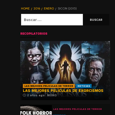
DE TERROR |
BLOGHORROR
HOME
2016
ENERO
SICCIN (2015)
⋆
Buscar:
RECOPILATORIOS
LAS MEJORES PELICULAS DE TERROR
NOTICIAS
LAS MEJORES PELÍCULAS DE EXORCISMOS
2 años ago
MONO
LAS MEJORES PELICULAS DE TERROR