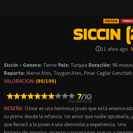
CRITICA
TERRO
SICCIN (
11 años ago
Siccin – Genero:
Terror
Pais:
Turquia
Duración:
96 minut
Reparto:
Merve Ates, Toygun Ates, Pinar Caglar Genctürk
VALORACION:
(80/100)
RESEÑA:
Öznur es una hermosa joven que está enamorad
su primo desde la infancia. Un amor que nadie aprobaría, 
que llevará a la joven a una demoníaca experiencia. Una
historia de amorios, incesto y posesiones que va a termin