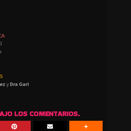
CA:
D
o
S
ez
y
Dra Gari
BAJO LOS COMENTARIOS.