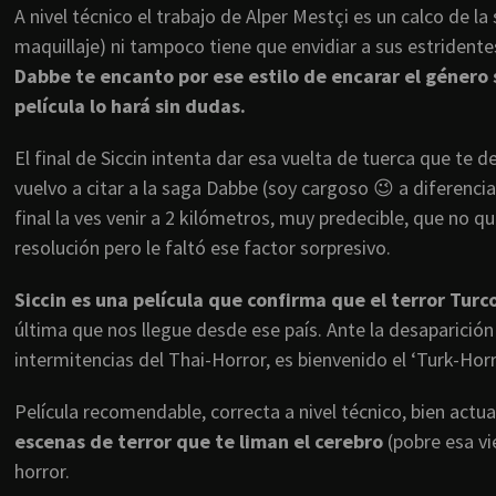
A nivel técnico el trabajo de Alper Mestçi es un calco de 
maquillaje) ni tampoco tiene que envidiar a sus estridente
Dabbe te encanto por ese estilo de encarar el género
película lo hará sin dudas.
El final de Siccin intenta dar esa vuelta de tuerca que te 
vuelvo a citar a la saga Dabbe (soy cargoso 😉 a diferenci
final la ves venir a 2 kilómetros, muy predecible, que no q
resolución pero le faltó ese factor sorpresivo.
Siccin es una película que confirma que el terror Turc
última que nos llegue desde ese país. Ante la desaparición 
intermitencias del Thai-Horror, es bienvenido el ‘Turk-Hor
Película recomendable, correcta a nivel técnico, bien actu
escenas de terror que te liman el cerebro
(pobre esa vi
horror.