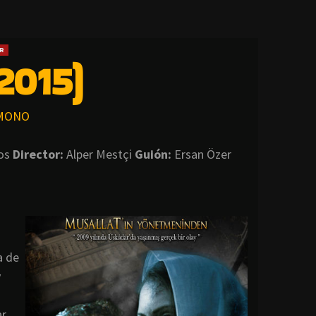
R
2015)
MONO
os
Director:
Alper Mestçi
Guión:
Ersan Özer
a de
y
ar