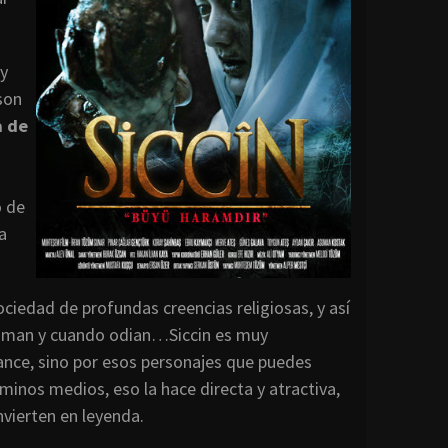
 y
son
a de
o de
a
ciedad de profundas creencias religiosas, y así
 aman y cuando odian…Siccin es muy
ance, sino por esos personajes que puedes
minos medios, eso la hace directa y atractiva,
nvierten en leyenda.