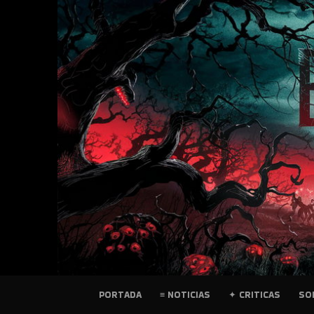
SKIP
TO
CONTENT
PELICULAS
PORTADA
≡ NOTICIAS
✦ CRITICAS
SO