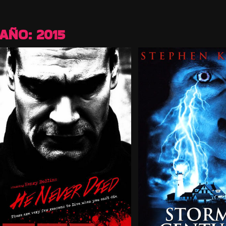
AÑO:
2015