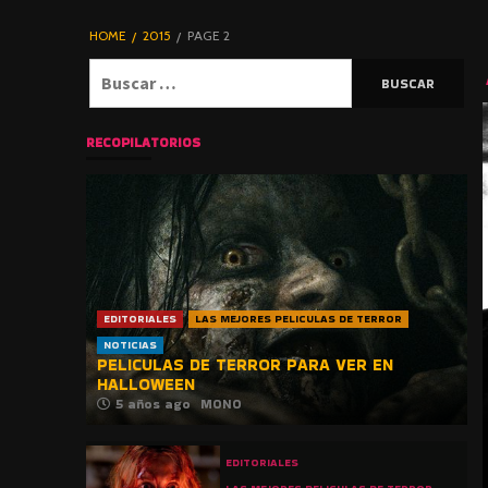
DE TERROR |
BLOGHORROR
HOME
2015
PAGE 2
⋆
Buscar:
RECOPILATORIOS
EDITORIALES
LAS MEJORES PELICULAS DE TERROR
NOTICIAS
PELICULAS DE TERROR PARA VER EN
HALLOWEEN
5 años ago
MONO
EDITORIALES