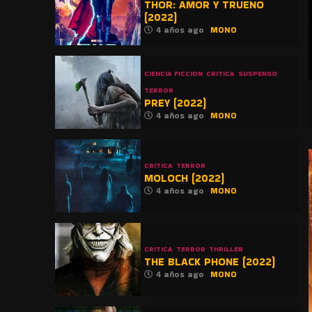
THOR: AMOR Y TRUENO
(2022)
4 años ago
MONO
CIENCIA FICCION
CRITICA
SUSPENSO
TERROR
PREY (2022)
4 años ago
MONO
CRITICA
TERROR
MOLOCH (2022)
4 años ago
MONO
CRITICA
TERROR
THRILLER
THE BLACK PHONE (2022)
4 años ago
MONO