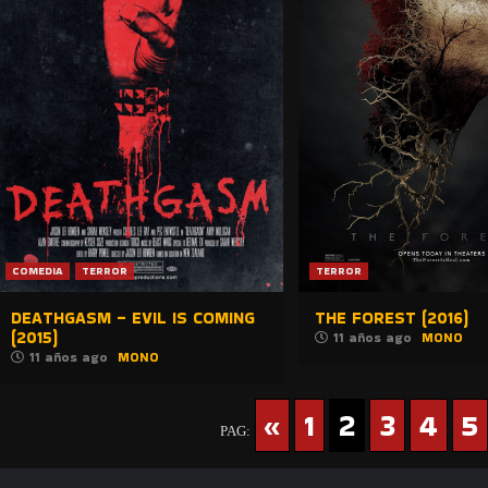
COMEDIA
TERROR
TERROR
DEATHGASM – EVIL IS COMING
THE FOREST (2016)
(2015)
11 años ago
MONO
11 años ago
MONO
«
1
2
3
4
5
PAG: