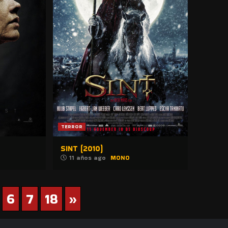
TERROR
SINT (2010)
11 años ago
MONO
6
7
18
»