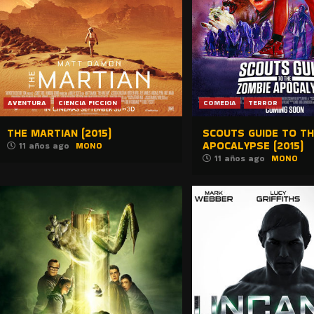
AVENTURA
CIENCIA FICCION
COMEDIA
TERROR
THE MARTIAN (2015)
SCOUTS GUIDE TO TH
APOCALYPSE (2015)
11 años ago
MONO
11 años ago
MONO