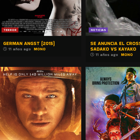
TERROR
NOTICIAS
GERMAN ANGST (2015)
SE ANUNCIA EL CROS
SADAKO VS KAYAKO
11 años ago
MONO
11 años ago
MONO