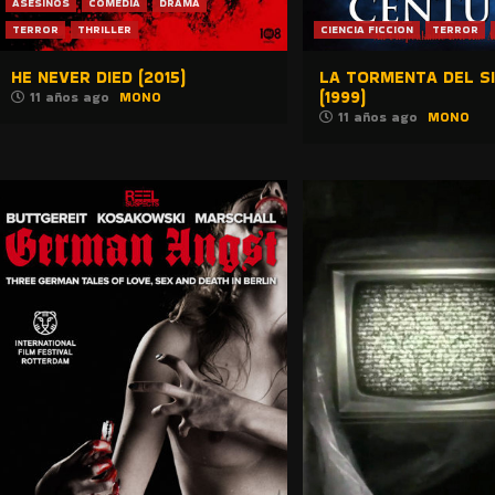
ASESINOS
COMEDIA
DRAMA
TERROR
THRILLER
CIENCIA FICCION
TERROR
HE NEVER DIED (2015)
LA TORMENTA DEL S
(1999)
11 años ago
MONO
11 años ago
MONO