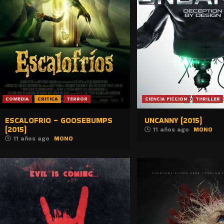
COMEDIA
CRITICA
TERROR
CIENCIA FICCION
THRILLER
ESCALOFRIO – GOOSEBUMPS
UNCANNY (2015)
(2015)
11 años ago
MONO
11 años ago
MONO