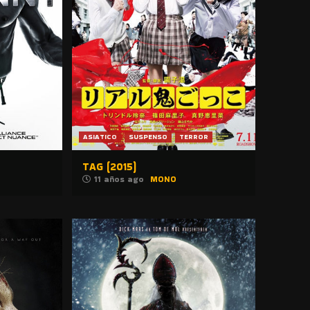
ASIATICO
SUSPENSO
TERROR
TAG (2015)
11 años ago
MONO