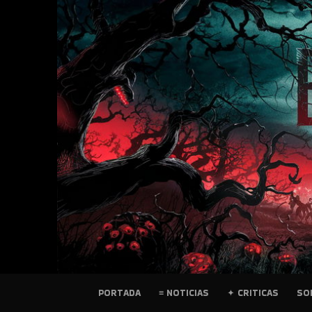
SKIP
TO
CONTENT
PELICULAS
PORTADA
≡ NOTICIAS
✦ CRITICAS
SO