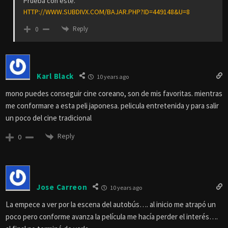
Prueba con este.
HTTP://WWW.SUBDIVX.COM/BAJAR.PHP?ID=449148&U=8
Reply
0
Karl Black
10 years ago
mono puedes conseguir cine coreano, son de mis favoritas. mientras
me conformare a esta peli japonesa. pelicula entretenida y para salir
un poco del cine tradicional
Reply
0
Jose Carreon
10 years ago
La empece a ver por la escena del autobús…. al inicio me atrapó un
poco pero conforme avanza la película me hacía perder el interés….