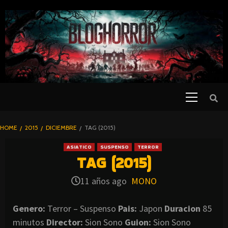
SKIP
TO
CONTENT
Primary
PELICULAS
Menu
DE TERROR |
BLOGHORROR
HOME
2015
DICIEMBRE
TAG (2015)
⋆
ASIATICO
SUSPENSO
TERROR
TAG (2015)
11 años ago
MONO
Genero:
Terror – Suspenso
Pais:
Japon
Duracion
85
minutos
Director:
Sion Sono
Guion:
Sion Sono