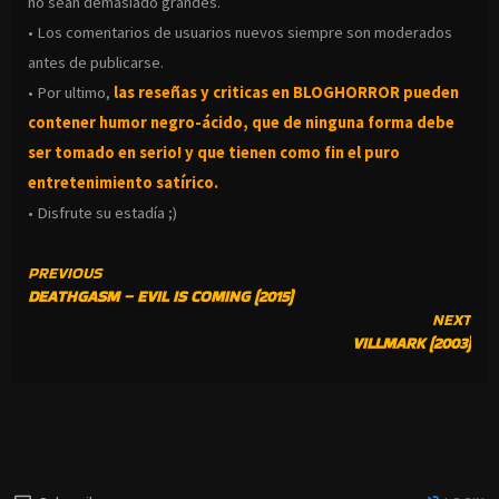
no sean demasiado grandes.
• Los comentarios de usuarios nuevos siempre son moderados
antes de publicarse.
• Por ultimo,
las reseñas y criticas en BLOGHORROR pueden
contener humor negro-
ácido, que de ninguna forma debe
ser tomado en serio! y que tienen como fin el puro
entretenimiento satírico.
• Disfrute su estadía ;)
CONTINUE
PREVIOUS
DEATHGASM – EVIL IS COMING (2015)
READING
NEXT
VILLMARK (2003)