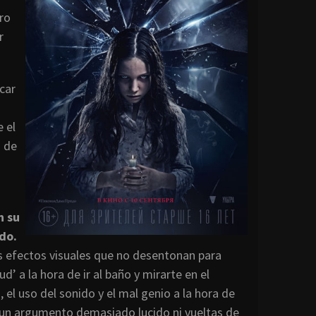
ro
r
car
e el
a de
n su
do.
s efectos visuales que no desentonan para
d’ a la hora de ir al baño y mirarte en el
 el uso del sonido y el mal genio a la hora de
e un argumento demasiado lucido ni vueltas de