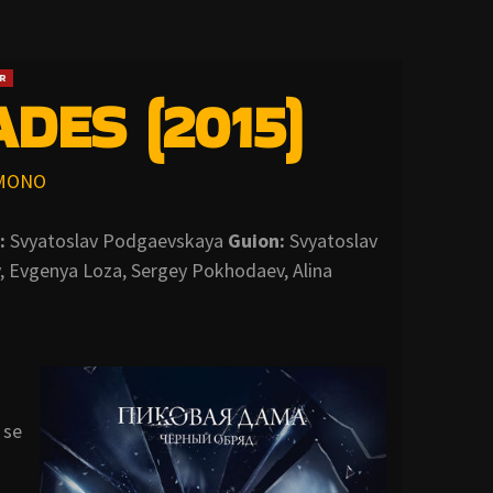
R
DES (2015)
MONO
:
Svyatoslav Podgaevskaya
Guion:
Svyatoslav
v, Evgenya Loza, Sergey Pokhodaev, Alina
 se