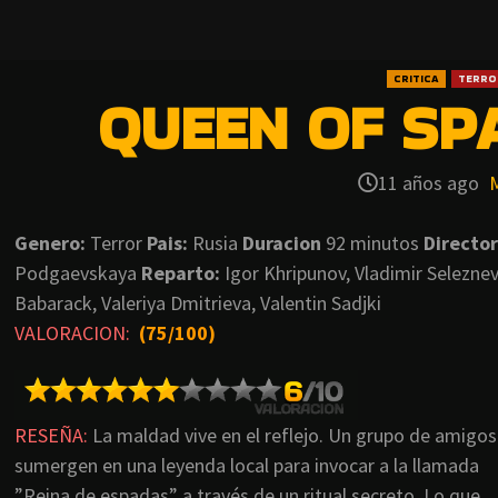
CRITICA
TERRO
QUEEN OF SPA
11 años ago
Genero:
Terror
Pais:
Rusia
Duracion
92 minutos
Director
Podgaevskaya
Reparto:
Igor Khripunov, Vladimir Selezne
Babarack, Valeriya Dmitrieva, Valentin Sadjki
VALORACION:
(75/100)
RESEÑA:
La maldad vive en el reflejo. Un grupo de amigos
sumergen en una leyenda local para invocar a la llamada
”Reina de espadas” a través de un ritual secreto. Lo que