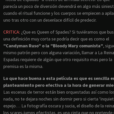
parecía un poco de diversión devendrá en algo más siniest
cuando el ritual funcione y los cuerpos se empiecen a apila
uno tras otro con un desenlace difícil de predecir.
CRITICA:
¿Que es Queen of Spades? Si tuviéramos que bus
una definición muy corta se podría decir que es como el
”Candyman Ruso” o la ”Bloody Mary comunista”
, sigu
mismo patrón pero con alguna variación, llamar a La Rein
Espadas requiere de algún que otro requisito mas pero la
premisa es la misma.
Lo que hace buena a esta película es que es sencilla e
planteamiento pero efectiva a la hora de generar mie
Las escenas de terror están bien orquestadas así como lo
nada, no te dejara noches sin dormir pero si cierta ‘inquietu
espejo… La fotografía oscura y sucia, el diseño de la reina,
los scares-jumps efectistas, es una cinta que no pretend