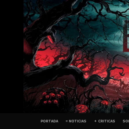
SKIP
TO
CONTENT
PELICULAS
PORTADA
≡ NOTICIAS
✦ CRITICAS
SO