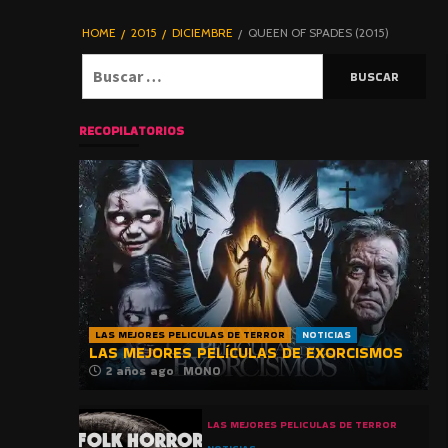
DE TERROR |
BLOGHORROR
HOME
2015
DICIEMBRE
QUEEN OF SPADES (2015)
⋆
Buscar:
RECOPILATORIOS
LAS MEJORES PELICULAS DE TERROR
NOTICIAS
LAS MEJORES PELÍCULAS DE EXORCISMOS
2 años ago
MONO
LAS MEJORES PELICULAS DE TERROR