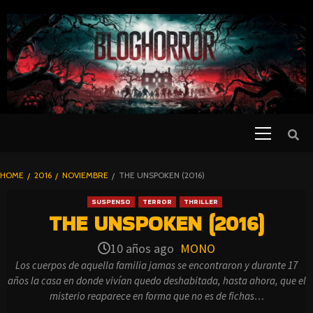
SKIP
TO
CONTENT
Primary
PELICULAS
Menu
DE TERROR |
BLOGHORROR
HOME
2016
NOVIEMBRE
THE UNSPOKEN (2016)
⋆
SUSPENSO
TERROR
THRILLER
THE UNSPOKEN (2016)
10 años ago
MONO
Los cuerpos de aquella familia jamas se encontraron y durante 17
años la casa en donde vivían quedo deshabitada, hasta ahora, que el
misterio reaparece en forma que no es de fichas…