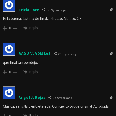
Fricia Lore
9 years ago
Esta buena, lastima de final… Gracias Monito. 🙂
Reply
0
RADÚ VLADISLAS
9 years ago
que final tan pendejo.
Reply
0
Ángel J. Rojas
9 years ago
Clásica, sencilla y entretenida. Con cierto toque original. Aprobada.
Reply
0