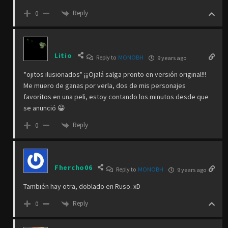
Reply
0
Litio
Reply to
MONOBH
9 years ago
*ojitos ilusionados* ¡¡¡Ojalá salga pronto en versión original!!!
Me muero de ganas por verla, dos de mis personajes
favoritos en una peli, estoy contando los minutos desde que
se anunció 😀
Reply
0
Fhercho06
Reply to
MONOBH
9 years ago
También hay otra, doblado en Ruso. xD
Reply
0