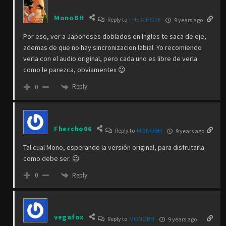
MonoBH
Reply to
FHERCHO06
9 years ago
Por eso, ver a Japoneses doblados en Ingles te saca de eje,
ademas de que no hay sincronizacion labial. Yo recomiendo
verla con el audio original, pero cada uno es libre de verla
como le parezca, obviamentex 😉
Reply
0
Fhercho06
Reply to
MONOBH
9 years ago
Tal cual Mono, esperando la versión original, para disfrutarla
como debe ser. 😉
Reply
0
vegafox
Reply to
MONOBH
9 years ago