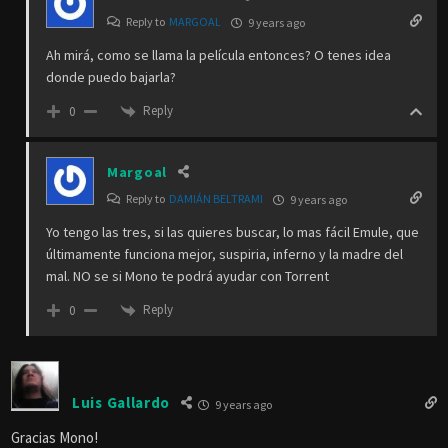
Reply to
MARGOAL
9 years ago
Ah mirá, como se llama la película entonces? O tenes idea
donde puedo bajarla?
Reply
0
Margoal
Reply to
DAMIÁN BELTRAMI
9 years ago
Yo tengo las tres, si las quieres buscar, lo mas fácil Emule, que
últimamente funciona mejor, suspiria, inferno y la madre del
mal. NO se si Mono te podrá ayudar con Torrent
Reply
0
Luis Gallardo
9 years ago
Gracias Mono!