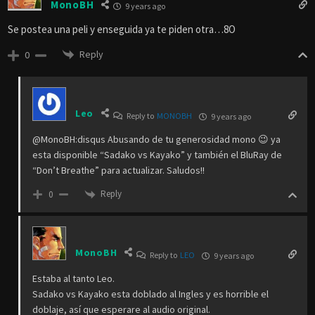
MonoBH
9 years ago
Se postea una peli y enseguida ya te piden otra…8O
Reply
0
Leo
Reply to
MONOBH
9 years ago
@MonoBH:disqus Abusando de tu generosidad mono 😉 ya
esta disponible “Sadako vs Kayako” y también el BluRay de
“Don’t Breathe” para actualizar. Saludos!!
Reply
0
MonoBH
Reply to
LEO
9 years ago
Estaba al tanto Leo.
Sadako vs Kayako esta doblado al Ingles y es horrible el
doblaje, así que esperare al audio original.