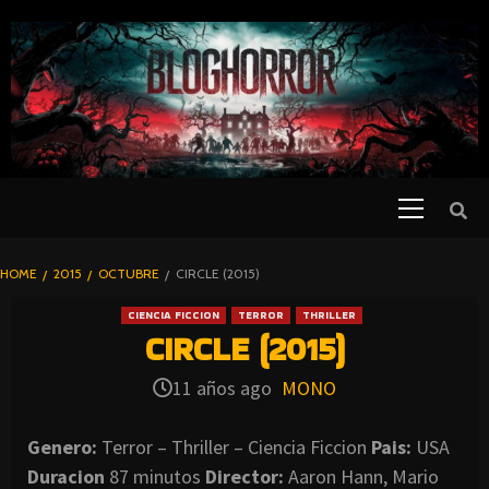
SKIP
TO
CONTENT
Primary
PELICULAS
Menu
DE TERROR |
BLOGHORROR
HOME
2015
OCTUBRE
CIRCLE (2015)
⋆
CIENCIA FICCION
TERROR
THRILLER
CIRCLE (2015)
11 años ago
MONO
Genero:
Terror – Thriller – Ciencia Ficcion
Pais:
USA
Duracion
87 minutos
Director:
Aaron Hann, Mario