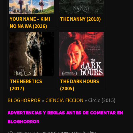
YOUR NAME – KIMI
THE NANNY (2018)
NO NA WA (2016)
THE HERETICS
THE DARK HOURS
(2017)
(2005)
BLOGHORROR
»
CIENCIA FICCION
»
Circle (2015)
ADVERTENCIAS Y REGLAS ANTES DE COMENTAR EN
BLOGHORROR
• Comentar con respeto y de manera constructiva.