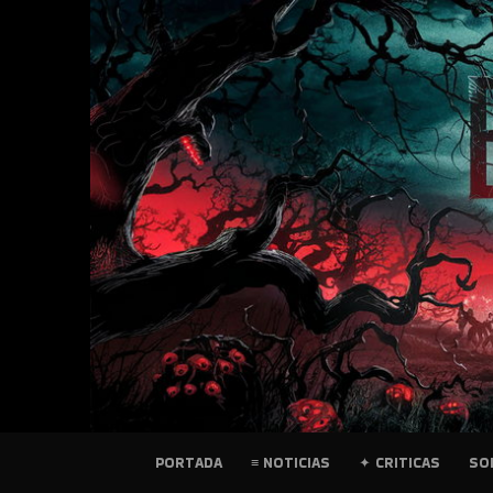
SKIP
TO
CONTENT
PELICULAS
PORTADA
≡ NOTICIAS
✦ CRITICAS
SO