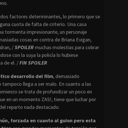
eno.
 dos factores determinantes, lo primero que se
lguna cuota de falta de criterio. Una casa
una tormenta impresionante, un personaje
emasiadas cosas en contra de Briana Evigan,
dran, /
SPOILER
muchas molestias para cobrar
ose con la suya la policía lo hubiese
a de el. /
FIN SPOILER
tico desarrollo del film
, demasiado
 tampoco llega a ser malo. En cuanto a las
omienzo se trata de profundizar un poco en
que en un momento ZAS!, tiene que luchar por
 del reparto nada destacado.
omún, forzada en cuanto al guion pero esta