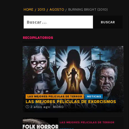
DE TERROR |
BLOGHORROR
HOME
2015
AGOSTO
BURNING BRIGHT (2010)
⋆
Buscar:
RECOPILATORIOS
LAS MEJORES PELICULAS DE TERROR
NOTICIAS
LAS MEJORES PELÍCULAS DE EXORCISMOS
2 años ago
MONO
LAS MEJORES PELICULAS DE TERROR