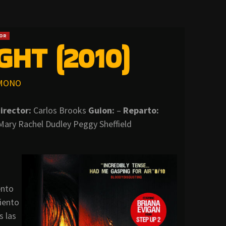
OR
GHT (2010)
MONO
irector:
Carlos Brooks
Guion:
–
Reparto:
 Mary Rachel Dudley Peggy Sheffield
ento
riento
s las