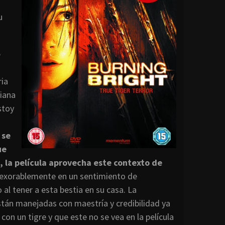
u
e
ria
riana
stoy
 se
ue
, la película aprovecha este contexto de
 inexorablemente en un sentimiento de
al tener a esta bestia en su casa. La
stán manejadas con maestría y credibilidad ya
con un tigre y que este no se vea en la película