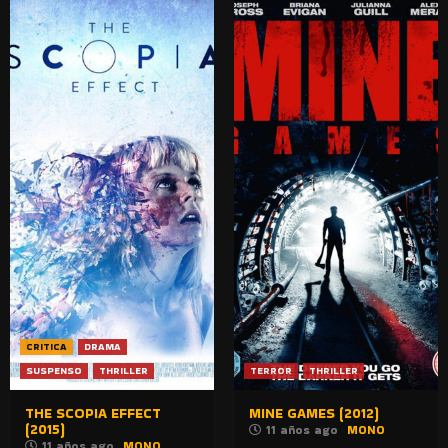
CRITICA
DRAMA
SUSPENSO
THRILLER
TERROR
THRILLER
THE SCOPIA EFFECT
MINE GAMES (2012)
(2015)
11 años ago
MONO
11 años ago
MONO