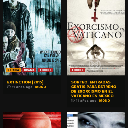
CRITICA
DRAMA
TERROR
TERROR
EXTINCTION (2015)
SORTEO: ENTRADAS
GRATIS PARA ESTRENO
11 años ago
MONO
DE EXORCISMO EN EL
VATICANO EN MEXICO
11 años ago
MONO