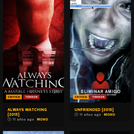
CRITICA
TERROR
CRITICA
TERROR
ALWAYS WATCHING
UNFRIENDED (2015)
(2015)
11 años ago
MONO
11 años ago
MONO