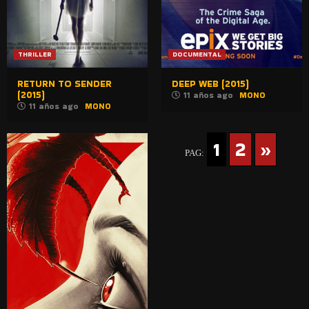
THRILLER
DOCUMENTAL
RETURN TO SENDER
DEEP WEB (2015)
(2015)
11 años ago
MONO
11 años ago
MONO
1
2
»
PAG: