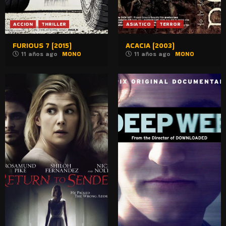
ACCION
THRILLER
ASIATICO
TERROR
FURIOUS 7 (2015)
ACACIA (2003)
11 años ago
MONO
11 años ago
MONO