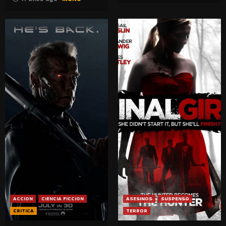
ACCION
CIENCIA FICCION
ASESINOS
SUSPENSO
CRITICA
TERROR