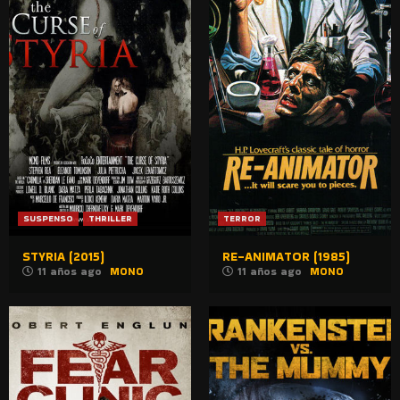
SUSPENSO
THRILLER
TERROR
STYRIA (2015)
RE-ANIMATOR (1985)
11 años ago
MONO
11 años ago
MONO