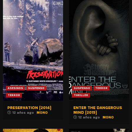
ASESINOS
SUSPENSO
SUSPENSO
TERROR
TERROR
THRILLER
PRESERVATION (2014)
ENTER THE DANGEROUS
MIND (2015)
12 años ago
MONO
12 años ago
MONO