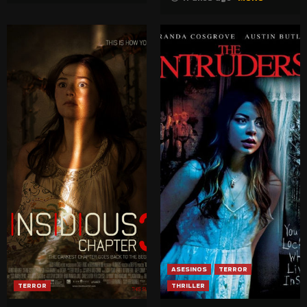
ASESINOS
TERROR
TERROR
THRILLER