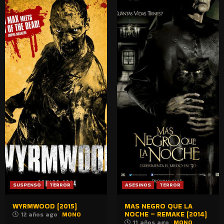
SUSPENSO
TERROR
ASESINOS
TERROR
WYRMWOOD (2015)
MAS NEGRO QUE LA
NOCHE – REMAKE (2014)
12 años ago
MONO
11 años ago
MONO