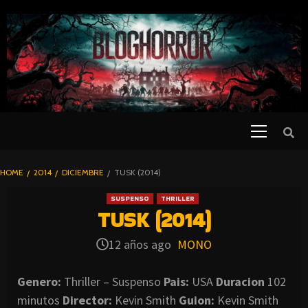
SKIP
TO
CONTENT
Primary
PELICULAS
Menu
DE TERROR |
BLOGHORROR
HOME
2014
DICIEMBRE
TUSK (2014)
⋆
SUSPENSO
THRILLER
TUSK (2014)
12 años ago
MONO
Genero:
Thriller – Suspenso
Pais:
USA
Duracion
102
minutos
Director:
Kevin Smith
Guion:
Kevin Smith