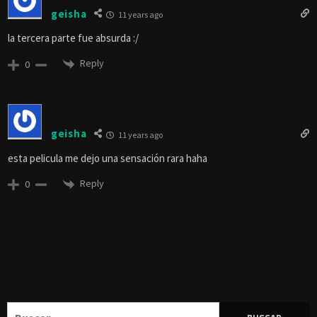
geisha
11 years ago
la tercera parte fue absurda :/
Reply
0
geisha
11 years ago
esta pelicula me dejo una sensación rara haha
Reply
0
Buscar: