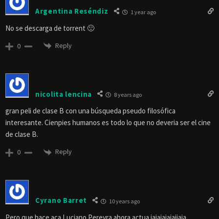
Argentina Reséndiz
1 year ago
No se descarga de torrent 🙁
Reply
0
nicolita lencina
8 years ago
gran peli de clase B con una búsqueda pseudo filosófica
interesante. Cienpies humanos es todo lo que no deveria ser el cine
de clase B.
Reply
0
Cyrano Barret
10 years ago
Pero que hace aca Luciano Pereyra ahora actua jajajajajajjaja