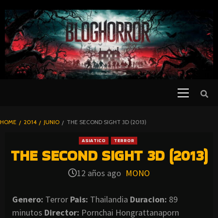
SKIP
TO
CONTENT
Primary
PELICULAS
Menu
DE TERROR |
BLOGHORROR
HOME
2014
JUNIO
THE SECOND SIGHT 3D (2013)
⋆
ASIATICO
TERROR
THE SECOND SIGHT 3D (2013)
12 años ago
MONO
Genero:
Terror
Pais:
Thailandia
Duracion:
89
minutos
Director:
Pornchai Hongrattanaporn