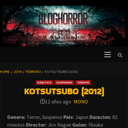
SKIP
TO
CONTENT
Primary
PELICULAS
Menu
DE TERROR |
BLOGHORROR
HOME
2014
FEBRERO
KOTSUTSUBO (2012)
⋆
ASIATICO
SUSPENSO
TERROR
KOTSUTSUBO (2012)
12 años ago
MONO
Genero:
Terror, Suspenso
Pais:
Japon
Duracion:
82
minutos
Director:
Jiro Nagae
Guion:
Yûsuke