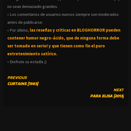
no sean demasiado grandes.
• Los comentarios de usuarios nuevos siempre son moderados
antes de publicarse.
• Por ultimo,
las reseñas y criticas en BLOGHORROR pueden
contener humor negro-
ácido, que de ninguna forma debe
ser tomado en serio! y que tienen como fin el puro
entretenimiento satírico.
• Disfrute su estadía ;)
CONTINUE
PREVIOUS
CURTAINS (1983)
READING
NEXT
PARA ELISA (2013)