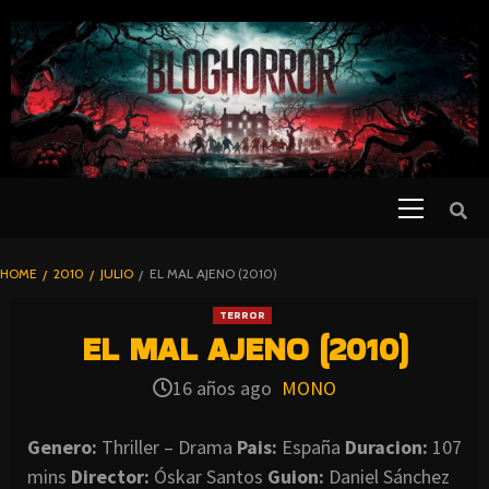
SKIP
TO
CONTENT
Primary
PELICULAS
Menu
DE TERROR |
BLOGHORROR
HOME
2010
JULIO
EL MAL AJENO (2010)
⋆
TERROR
EL MAL AJENO (2010)
16 años ago
MONO
Genero:
Thriller – Drama
Pais:
España
Duracion:
107
mins
Director:
Óskar Santos
Guion:
Daniel Sánchez