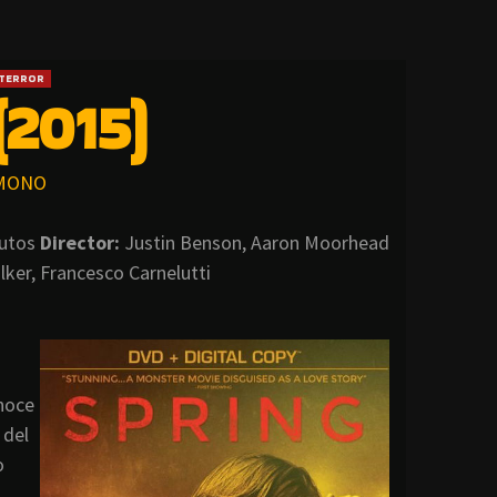
TERROR
2015)
MONO
utos
Director:
Justin Benson, Aaron Moorhead
lker, Francesco Carnelutti
onoce
 del
o