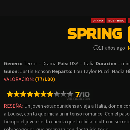
DRAMA
SUSPENSO
SPRING (
11 años ago
Genero:
Terror – Drama
Pais:
USA – Italia
Duracion
– min
Guion:
Justin Benson
Reparto:
Lou Taylor Pucci, Nadia Hi
VALORACION:
(77/100)
RESEÑA:
Un joven estadounidense viaja a Italia, donde c
a Louise, con la que inicia un intenso romance. Con el paso
tiempo el joven se da cuenta que la chica oculta un secret
sobrecogedor, que amenaza con destruirlo todo.