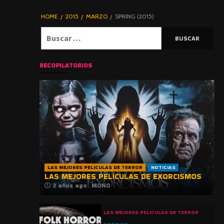
DE TERROR |
BLOGHORROR
HOME
2015
MARZO
SPRING (2015)
⋆
Buscar:
RECOPILATORIOS
LAS MEJORES PELICULAS DE TERROR
NOTICIAS
LAS MEJORES PELÍCULAS DE EXORCISMOS
2 años ago
MONO
LAS MEJORES PELICULAS DE TERROR