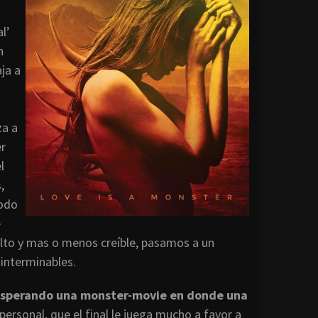
l’
n
ja a
za a
er
l
,
todo
e
lto y mas o menos creíble, pasamos a un
 interminables.
s esperando una monster-movie en donde una
 personal, que el final le juega mucho a favor a