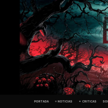
SKIP
TO
CONTENT
PELICULAS
PORTADA
≡ NOTICIAS
✦ CRITICAS
SO