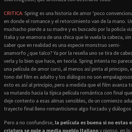
CRITICA:
Spring es una historia de amor ‘poco convenciona
en donde el romance y el retorcimiento van de la mano. U
muchacho pierde a su madre y es buscado por la policía via
Italia y se enamora de una chica que le vuela la cabeza, sin
saber que en realidad es una especie monstruo semi-
anamorfo ¿que talco? Ya por la reseña uno se tira de cabe
verla y lo bien que hace, en teoría. Spring intenta no parec
una película de amor cursi, al menos así pinta al principio, e
tono del film es adulto y los diálogos no son empalagosos
esto es así al principio, pero a medida que el film avanza 
va mutando hacia la típica película romántica con final qu
deje contento a esas almas sensibles, de un comienzo adu
trayecto final lleno romanticismo algo forzado y diálogos
Pero a no confundirse,
la película es buena si no esta
criatura se pule a media pueblo Italiano
y pienso, en lo