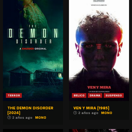
TERROR
BELICO
DRAMA
SUSPENSO
THE DEMON DISORDER
VEN Y MIRA (1985)
(2024)
2 años ago
MONO
2 años ago
MONO