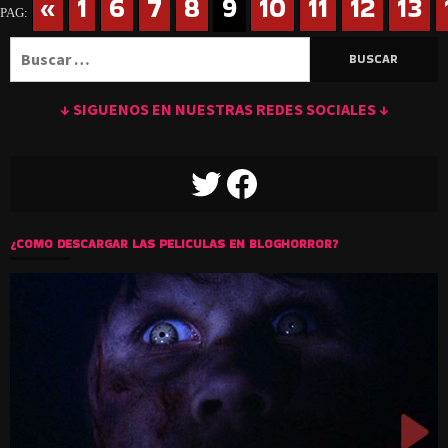
«
1
6
7
8
9
10
11
12
13
PAG:
Buscar:
↓ SIGUENOS EN NUESTRAS REDES SOCIALES ↓
TWITTER
FACEBOOK
¿COMO DESCARGAR LAS PELICULAS EN BLOGHORROR?